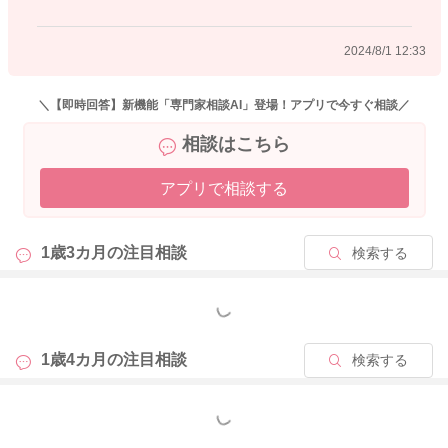
私も甘やかしすぎと言われてしまうことになるのかもしれない
のですが、こんな時期もあともう少し、わずかなことだからい
2024/8/1 12:33
いや！と思っていることもあります☺︎
supernova.さんとお子さんとの授乳になりますので、お二人の
＼【即時回答】新機能「専門家相談AI」登場！アプリで今すぐ相談／
いいように進めて頂くのでいいと思いますよ。
相談はこちら
良かったら参考になさってみてください。
アプリで相談する
どうぞよろしくお願いします。
1歳3カ月の
注目相談
検索する
2024/7/30 9:59
もっと見る
1歳4カ月の
注目相談
検索する
もっと見る