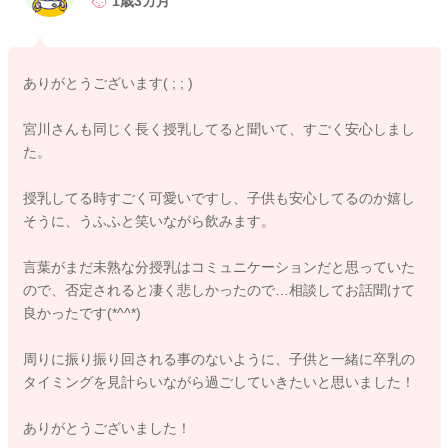
1歳3カ月
わたしも授乳を長く続けています。
上の子も2歳8ヶ月ごろまで続けていました。
ありがとうございます( ; ; )
下の子も明後日で2歳4ヶ月になりますが、続けています。
自分自身も十分にあげきったなぁ、子どもも納得していそうだ
宮川さんも同じく長く授乳してると聞いて、すごく安心しまし
なと思えるぐらいまでは続けたいと思います。
た。
色々な考えはあると思いますが、上の子の虫歯はおっぱいを終
わりにしてからできてしまったこともあります。
授乳してる時すごく可愛いですし、子供も安心してるのか嬉し
歯磨きをしっかりと行うようにして、食べかすがないようにさ
そうに、うふふと笑いながら飲みます。
れておけば、虫歯予防になりますよ。
言葉がまだ未熟な分授乳はコミュニケーションだと思っていた
WHOでも2歳までは、欲しがる時にあげることを推奨されてい
ので、否定されると凄く悲しかったので…相談してお話聞けて
ることもあります。
良かったです(*^^*)
周りに振り振り回される事のないように、子供と一緒に卒乳の
なんといっても飲んでくれている様子を見ているのが、可愛い
タイミングを見計らいながら過ごしていきたいと思いました！
とも思っています。
なのでもう少し見ていたい気持ちもあります。
ありがとうございました！