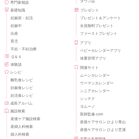
タウン誌
専門家相談
基礎知識
プレゼント
妊娠前・妊活
プレゼント＆アンケート
妊娠中
全員無料プレゼント
出産
ファーストプレゼント
育児
アプリ
不妊・不妊治療
ベビーカレンダーアプリ
Ｑ＆Ａ
体重管理アプリ
体験談
関連サイト
レシピ
ムーンカレンダー
離乳食レシピ
ウーマンカレンダー
妊娠食レシピ
シニアカレンダー
妊活食レシピ
シッテク
成長アルバム
ヨムーノ
施設検索
医師監修.com
産後ケア施設検索
産後ケアサロン ひより青山
産婦人科検索
産後ケアサロン ひより芝浦
婦人科検索