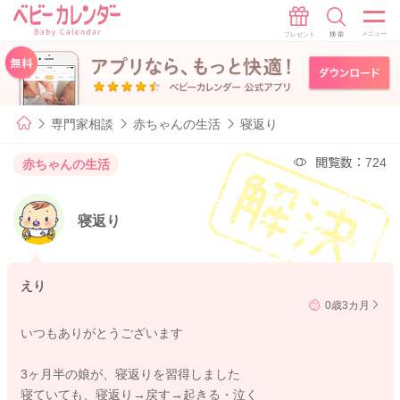
専門家相談
赤ちゃんの生活
寝返り
閲覧数：724
赤ちゃんの生活
寝返り
えり
0歳3カ月
いつもありがとうございます
3ヶ月半の娘が、寝返りを習得しました
寝ていても、寝返り→戻す→起きる・泣く