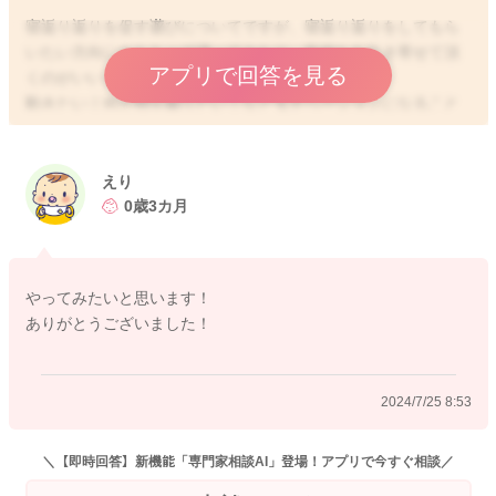
寝返り返りを促す遊びについてですが、寝返り返りをしてもら
いたい方向におもちゃで誘ってみたり、気持ちを引き寄せて頂
アプリで回答を見る
くのがいいと思います。
動きたい！何か物を取りたい！などモチベーションになること
があることで、動きにつながっていくことがありますよ。
寝返り帰りの動きを少ししてあげてみることで、動き方を知る
きっかけになることもあると思います。
えり
そうして促してみて頂くのも良いのかなと思いました。
0歳3カ月
良かったら参考になさってみてください。
どうぞよろしくお願いします。
やってみたいと思います！
ありがとうございました！
2024/7/24 15:35
2024/7/25 8:53
＼【即時回答】新機能「専門家相談AI」登場！アプリで今すぐ相談／