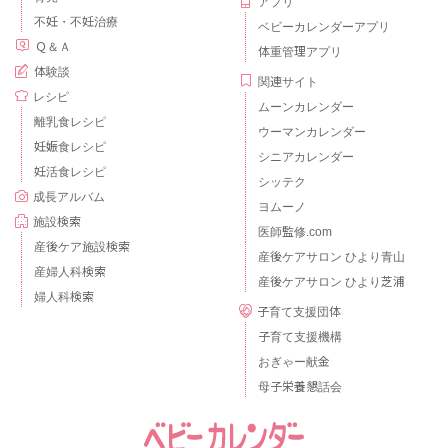
アプリ
不妊・不妊治療
ベビーカレンダーアプリ
Ｑ＆Ａ
体重管理アプリ
体験談
関連サイト
レシピ
ムーンカレンダー
離乳食レシピ
ウーマンカレンダー
妊娠食レシピ
シニアカレンダー
妊活食レシピ
シッテク
成長アルバム
ヨムーノ
施設検索
医師監修.com
産後ケア施設検索
産後ケアサロン ひより青山
産婦人科検索
産後ケアサロン ひより芝浦
婦人科検索
子育て支援団体
子育て支援機構
おぎゃー献金
母子栄養懇話会