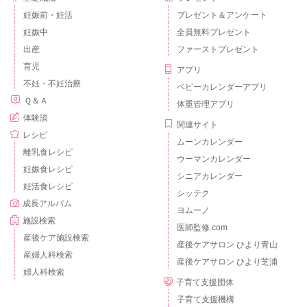
妊娠前・妊活
プレゼント＆アンケート
妊娠中
全員無料プレゼント
出産
ファーストプレゼント
育児
アプリ
不妊・不妊治療
ベビーカレンダーアプリ
Ｑ＆Ａ
体重管理アプリ
体験談
関連サイト
レシピ
ムーンカレンダー
離乳食レシピ
ウーマンカレンダー
妊娠食レシピ
シニアカレンダー
妊活食レシピ
シッテク
成長アルバム
ヨムーノ
施設検索
医師監修.com
産後ケア施設検索
産後ケアサロン ひより青山
産婦人科検索
産後ケアサロン ひより芝浦
婦人科検索
子育て支援団体
子育て支援機構