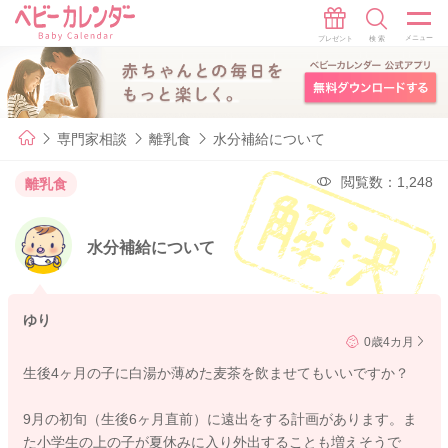
専門家相談
離乳食
水分補給について
閲覧数：1,248
離乳食
水分補給について
ゆり
0歳4カ月
生後4ヶ月の子に白湯か薄めた麦茶を飲ませてもいいですか？
9月の初旬（生後6ヶ月直前）に遠出をする計画があります。ま
た小学生の上の子が夏休みに入り外出することも増えそうで