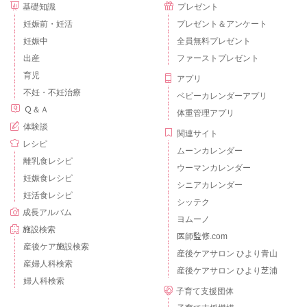
基礎知識
プレゼント
妊娠前・妊活
プレゼント＆アンケート
妊娠中
全員無料プレゼント
出産
ファーストプレゼント
育児
アプリ
不妊・不妊治療
ベビーカレンダーアプリ
Ｑ＆Ａ
体重管理アプリ
体験談
関連サイト
レシピ
ムーンカレンダー
離乳食レシピ
ウーマンカレンダー
妊娠食レシピ
シニアカレンダー
妊活食レシピ
シッテク
成長アルバム
ヨムーノ
施設検索
医師監修.com
産後ケア施設検索
産後ケアサロン ひより青山
産婦人科検索
産後ケアサロン ひより芝浦
婦人科検索
子育て支援団体