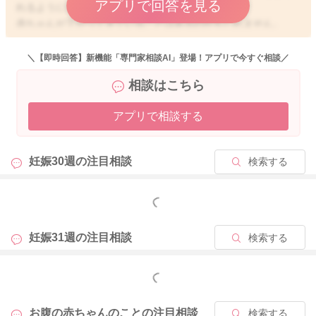
アプリで回答を見る
れるようになっているのですね。
赤ちゃんが下がってきていることはあるのかもしれません。
また週数的に回ることもできるので、逆子ちゃんになっている
可能性もあるかもしれませんね。
＼【即時回答】新機能「専門家相談AI」登場！アプリで今すぐ相談／
相談はこちら
はっきりとしたお返事は、難しいのですが、お腹の張りも増え
ていたりすることもあるようでしたら、早めに受診をされると
アプリで相談する
いいと思います。
よかったら参考になさってみてください。
妊娠30週の
注目相談
検索する
どうぞよろしくお願いします。
もっと見る
2024/7/8 14:17
妊娠31週の
注目相談
検索する
もっと見る
お腹の赤ちゃんのことの
注目相談
検索する