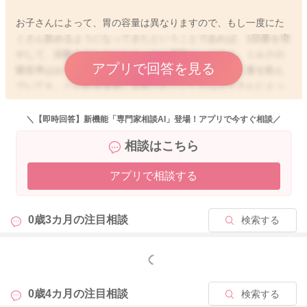
お子さんによって、胃の容量は異なりますので、もし一度にた
くさん飲めるようになってきたということであれば、1回量を増
やして、回数を少なめになさっても問題ないですよ。ミルクの
アプリで回答を見る
吸収率はお子さんによっても個人差があるので、同じ量を飲ん
でいても、どの程度体重に反映されていくかはお子さんによっ
て異なります。ですので、トータルの量がある程度飲めていて
も、体重増加があまり見られなければ、哺乳量を増やしていく
＼【即時回答】新機能「専門家相談AI」登場！アプリで今すぐ相談／
必要があります。逆に、トータル量はそれほど多くなかったと
相談はこちら
しても、しっかりとお子さんの体重増加が見られているのであ
れば、お子さんなりの必要量は足りていることになります。で
アプリで相談する
すので、もしお子さんの胃の容量が大きくなってきて、一度に
たくさん飲めるようになってきたのであれば、回数を減らして
いただくことは構いませんが、お子さんのおしっこが今まで通
0歳3カ月の
注目相談
検索する
りしっかり出ているか、体重増加は母子手帳の成長曲線に沿っ
て順調かを目安に、お子さんなりの哺乳量が確保できているか
評価なさっていただくといいと思いますよ。
もっと見る
0歳4カ月の
注目相談
検索する