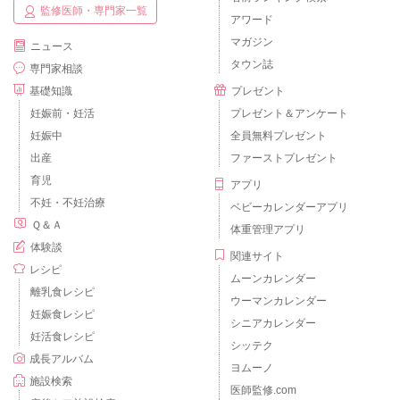
監修医師・専門家一覧
アワード
マガジン
ニュース
タウン誌
専門家相談
基礎知識
プレゼント
妊娠前・妊活
プレゼント＆アンケート
妊娠中
全員無料プレゼント
出産
ファーストプレゼント
育児
アプリ
不妊・不妊治療
ベビーカレンダーアプリ
Ｑ＆Ａ
体重管理アプリ
体験談
関連サイト
レシピ
ムーンカレンダー
離乳食レシピ
ウーマンカレンダー
妊娠食レシピ
シニアカレンダー
妊活食レシピ
シッテク
成長アルバム
ヨムーノ
施設検索
医師監修.com