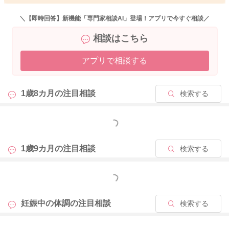
しなくなるという状態に陥ることもあります。基本的には、赤
ちゃんに影響があるということはあまりありませんが、あまり
＼【即時回答】新機能「専門家相談AI」登場！アプリで今すぐ相談／
に症状が辛く、長い場合は我慢せず、早めにおかかりつけの産
相談はこちら
婦人科でご相談なさってくださいね。胃腸の働きは自律神経の
バランスも密接に関わっています。ストレスなどによるイライ
アプリで相談する
ラや、不安、緊張などが続くと自律神経のバランスが乱れ、胃
の粘膜を刺激して吐き気や嘔吐などを引き起こすことになりま
す。また、ご妊娠に伴うホルモンのバランスの変化や心理状態
1歳8カ月の
注目相談
検索する
が関係しているのではないかと考えられます。悪阻が辛い時に
は、そればかりに意識がいってしまいがちですが、今の時期だ
けど割り切っていただいて、少しリラックスして、好きな音楽
もっと見る
を聴いたり、横になって十分に休息を取るなど、少しでも楽に
過ごせる方法が見つかるといいですね。お大事になさってくだ
1歳9カ月の
注目相談
検索する
さいね。
もっと見る
2024/7/2 5:58
妊娠中の体調の
注目相談
検索する