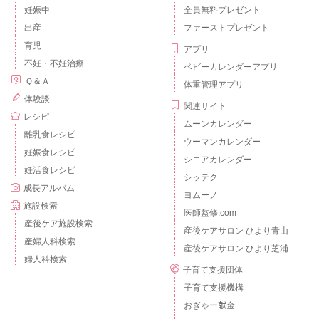
妊娠中
全員無料プレゼント
出産
ファーストプレゼント
育児
アプリ
不妊・不妊治療
ベビーカレンダーアプリ
Ｑ＆Ａ
体重管理アプリ
体験談
関連サイト
レシピ
ムーンカレンダー
離乳食レシピ
ウーマンカレンダー
妊娠食レシピ
シニアカレンダー
妊活食レシピ
シッテク
成長アルバム
ヨムーノ
施設検索
医師監修.com
産後ケア施設検索
産後ケアサロン ひより青山
産婦人科検索
産後ケアサロン ひより芝浦
婦人科検索
子育て支援団体
子育て支援機構
おぎゃー献金