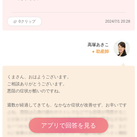
0
クリップ
2024/7/1 20:28
高塚あきこ
助産師
くまさん、おはようございます。
ご相談ありがとうございます。
悪阻の症状が酷いのですね。
週数が経過してきても、なかなか症状が改善せず、お辛いです
よね。悪阻は心身の疲れやストレスなどでも症状が増悪するこ
とがありますので、まずはご自身の身体の回復に専念なさるの
アプリで回答を見る
も一つかもしれません。一日中ひどい悪阻の症状が続き、まと
もに食事や水分をとれないままだと、肝臓や腎臓がうまく機能