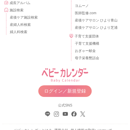
成長アルバム
ヨムーノ
施設検索
医師監修.com
産後ケア施設検索
産後ケアサロン ひより青山
産婦人科検索
産後ケアサロン ひより芝浦
婦人科検索
子育て支援団体
子育て支援機構
おぎゃー献金
母子栄養懇話会
ログイン／新規登録
公式SNS