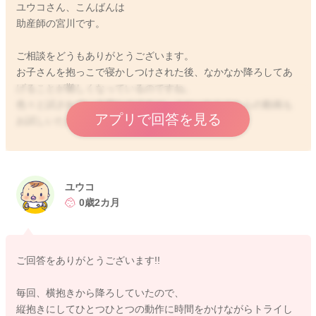
ユウコさん、こんばんは
助産師の宮川です。
ご相談をどうもありがとうございます。
お子さんを抱っこで寝かしつけされた後、なかなか降ろしてあ
げることが難しくなっているのですね。
色々と試されている様なのですが、よかったらこちらの動画も
アプリで回答を見る
お試しいただけたらと思います。
https://youtu.be/j3uc5cpjuHE?si=y6FU4Lp6Oqo0SaH2
すぐにお体を離さずにいていただくので、ユウコさんの体制が
ユウコ
つらくならないようなところで、お試しいただけたらと思いま
0歳2カ月
す。
どうぞよろしくお願いします。
ご回答をありがとうございます!!
毎回、横抱きから降ろしていたので、
縦抱きにしてひとつひとつの動作に時間をかけながらトライし
2024/6/29 22:09