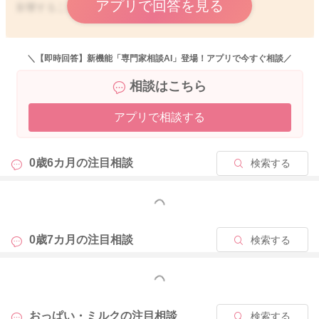
アプリで回答を見る
影響することもないと思います。
どうぞよろしくお願いします。
＼【即時回答】新機能「専門家相談AI」登場！アプリで今すぐ相談／
相談はこちら
アプリで相談する
2024/6/28 10:19
0歳6カ月の
注目相談
検索する
もっと見る
0歳7カ月の
注目相談
検索する
もっと見る
おっぱい・ミルクの
注目相談
検索する