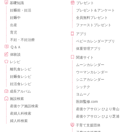
基礎知識
プレゼント
妊娠前・妊活
プレゼント＆アンケート
妊娠中
全員無料プレゼント
出産
ファーストプレゼント
育児
アプリ
不妊・不妊治療
ベビーカレンダーアプリ
Ｑ＆Ａ
体重管理アプリ
体験談
関連サイト
レシピ
ムーンカレンダー
離乳食レシピ
ウーマンカレンダー
妊娠食レシピ
シニアカレンダー
妊活食レシピ
シッテク
成長アルバム
ヨムーノ
施設検索
医師監修.com
産後ケア施設検索
産後ケアサロン ひより青山
産婦人科検索
産後ケアサロン ひより芝浦
婦人科検索
子育て支援団体