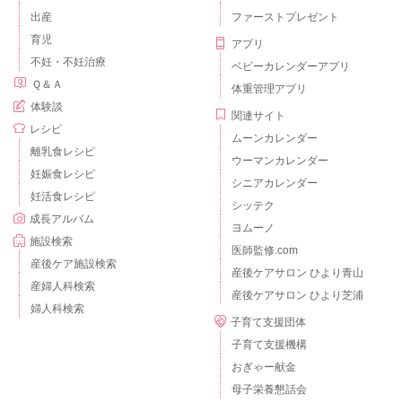
出産
ファーストプレゼント
育児
アプリ
不妊・不妊治療
ベビーカレンダーアプリ
Ｑ＆Ａ
体重管理アプリ
体験談
関連サイト
レシピ
ムーンカレンダー
離乳食レシピ
ウーマンカレンダー
妊娠食レシピ
シニアカレンダー
妊活食レシピ
シッテク
成長アルバム
ヨムーノ
施設検索
医師監修.com
産後ケア施設検索
産後ケアサロン ひより青山
産婦人科検索
産後ケアサロン ひより芝浦
婦人科検索
子育て支援団体
子育て支援機構
おぎゃー献金
母子栄養懇話会