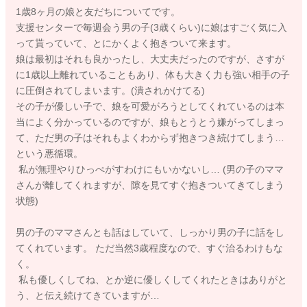
1歳8ヶ月の娘と友だちについてです。
支援センターで毎週会う男の子(3歳くらい)に娘はすごく気に入
って貰っていて、とにかくよく抱きついて来ます。
娘は最初はそれも良かったし、大丈夫だったのですが、さすが
に1歳以上離れていることもあり、体も大きく力も強い相手の子
に圧倒されてしまいます。(潰されかけてる)
その子が優しい子で、娘を可愛がろうとしてくれているのは本
当によく分かっているのですが、娘もとうとう嫌がってしまっ
て、ただ男の子はそれもよくわからず抱きつき続けてしまう…
という悪循環。
私が無理やりひっぺがすわけにもいかないし… (男の子のママ
さんが離してくれますが、隙を見てすぐ抱きついてきてしまう
状態)
男の子のママさんとも話はしていて、しっかり男の子に話をし
てくれています。 ただ当然3歳程度なので、すぐ治るわけもな
く。
私も優しくしてね、とか逆に優しくしてくれたときはありがと
う、と伝え続けてきていますが…