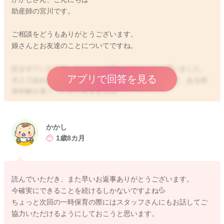
助産師の宮川です。
ご相談をどうもありがとうございます。
娘さんとお友達のことについてですね。
読ませていただき、なかなか大変なのだろうなと思いました。
アプリで回答を見る
大人であれば、相手の人の顔色を見たり、その反応で、ある程
度距離を置くこともできますよね。
まだ小さなお子さんにはなかなか難しいことになりますね。
書いてくださったように、まだ3歳でもありますので、本能のま
かかし
まに動いてしまうことがあります。
1歳8カ月
それでも何かの拍子にお互い怪我をしてしまうこともあるかも
しれませんし、引き続き親御さん、支援センターの先生、スタ
ッフの方にもご相談をされて、皆さんで娘さんを守ってもらっ
読んでいただき、また早いお返事ありがとうございます。
たり、お友達に声をかけたり、諭してもらっていくしかないよ
今確実にできることを続けるしかないですよね💦
うに思いました。
ちょっと次回の一時保育の際にはスタッフさんにもお話してご
協力いただけるようにしておこうと思います。
お友達にもすでにその子のお母さんもお話をしてくださってい