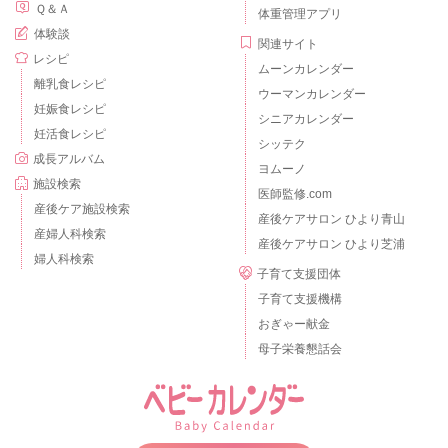
Ｑ＆Ａ
体重管理アプリ
体験談
関連サイト
レシピ
ムーンカレンダー
離乳食レシピ
ウーマンカレンダー
妊娠食レシピ
シニアカレンダー
妊活食レシピ
シッテク
成長アルバム
ヨムーノ
施設検索
医師監修.com
産後ケア施設検索
産後ケアサロン ひより青山
産婦人科検索
産後ケアサロン ひより芝浦
婦人科検索
子育て支援団体
子育て支援機構
おぎゃー献金
母子栄養懇話会