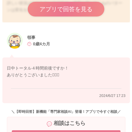
詳しい状況はわからないのですが、成長に伴いねんねのパター
アプリで回答を見る
ンは変化をしていくようになりますよ。
成長に伴い飲み方も変わってくることもあります。
お腹が空いて目を覚ますようになることもあります。
暑くもなっているので、喉も乾くことがあるかもしれません。
領事
0歳4カ月
4ヶ月ということなので、夜間に欲しがることがあってもおかし
なことはないと思います。
4,5時間ぐらいでは、授乳をしていただいてもいいと思います
日中トータル４時間前後ですか！
よ。
ありがとうございました🙇🏻‍♀️
日中のねんねの時間が短くなることで、夜の眠りの質が悪くな
ってしまうこともあるとされます。
2024/6/27 17:23
今ぐらいの月齢でも、日中にトータルで4時間前後は眠ってくれ
ているといいのかなと思いますよ。
＼【即時回答】新機能「専門家相談AI」登場！アプリで今すぐ相談／
良かったら参考になさってみてください。
相談はこちら
どうぞよろしくお願いします。