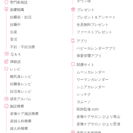
タウン誌
専門家相談
基礎知識
プレゼント
妊娠前・妊活
プレゼント＆アンケート
妊娠中
全員無料プレゼント
出産
ファーストプレゼント
育児
アプリ
不妊・不妊治療
ベビーカレンダーアプリ
Ｑ＆Ａ
体重管理アプリ
体験談
関連サイト
レシピ
ムーンカレンダー
離乳食レシピ
ウーマンカレンダー
妊娠食レシピ
シニアカレンダー
妊活食レシピ
シッテク
成長アルバム
ヨムーノ
施設検索
医師監修.com
産後ケア施設検索
産後ケアサロン ひより青山
産婦人科検索
産後ケアサロン ひより芝浦
婦人科検索
子育て支援団体