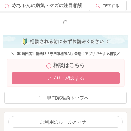
赤ちゃんの病気・ケガの
注目相談
検索する
夜間であっても、ぶつけたエピソードが48時間以内にあれば、
受診した方がよいとされます。
もっと見る
受診するべきか否か迷う場合には、小児救急電話相談をご利用
なさってくださいね。 どうぞよろしくお願いします。
https://www.mhlw.go.jp/topics/2006/10/tp1010-3.html
＼【即時回答】新機能「専門家相談AI」登場！アプリで今すぐ相談／
相談はこちら
2024/6/27 20:38
アプリで相談する
専門家相談トップへ
ご利用のルールとマナー