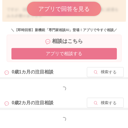
アプリで回答を見る
ですが、頭部受傷時には、子ども特有の性質から慎重に経過を
みる必要があります。
乳幼児は転倒や頭部外傷の事実がはっきりしない場合もありま
すし、症状がうまく訴えられなかったりするため、いつもと違
＼【即時回答】新機能「専門家相談AI」登場！アプリで今すぐ相談／
う様子がないかを確認しましょう。
相談はこちら
特に留意したいポイントとしては以下の症状の有無になりま
アプリで相談する
す。
・意識がボーとしている
・元気がない、活気がない
0歳1カ月の
注目相談
検索する
・非常に機嫌が悪くなる
・顔色が悪い
・嘔吐を繰り返している
もっと見る
・身体に不自然な動きやけいれん様運動がでてくる
・母乳やミルクの飲みが悪い
0歳2カ月の
注目相談
検索する
・食事を嫌がる
・呼吸が苦しそう、不規則な呼吸をしている
もっと見る
これらの症状がある場合には、必ず病院を受診しましょう。