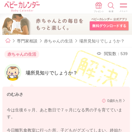
専門家相談
赤ちゃんの生活
場所見知りでしょうか？
閲覧数：539
赤ちゃんの生活
場所見知りでしょうか？
のむみさ
0歳6カ月
今は生後６ヶ月、あと数日で７ヶ月になる男の子を育てていま
す。
今日離乳食教室に行った所、子どもがグズってしまい、終始た