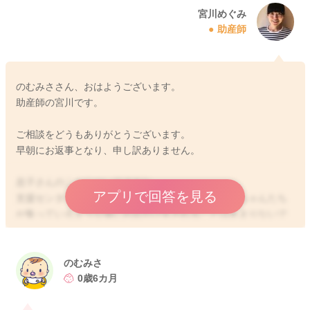
宮川めぐみ
助産師
のむみささん、おはようございます。
助産師の宮川です。
ご相談をどうもありがとうございます。
早朝にお返事となり、申し訳ありません。
息子さんのことについてですね。
アプリで回答を見る
支援センターのクラスや同じように知らない大人赤ちゃんたち
が集っているような場にお出かけをされることはあまりないで
しょうか？
お家とは違う場所、環境、知らない人が多いところなど、その
のむみさ
違いは小さな赤ちゃんもよくわかっていて、感じ取ると思いま
0歳6カ月
す。
わかってくることも少しずつ増えている時でもありますので、