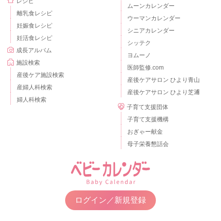
レシピ
ムーンカレンダー
離乳食レシピ
ウーマンカレンダー
妊娠食レシピ
シニアカレンダー
妊活食レシピ
シッテク
成長アルバム
ヨムーノ
施設検索
医師監修.com
産後ケア施設検索
産後ケアサロン ひより青山
産婦人科検索
産後ケアサロン ひより芝浦
婦人科検索
子育て支援団体
子育て支援機構
おぎゃー献金
母子栄養懇話会
ログイン／新規登録