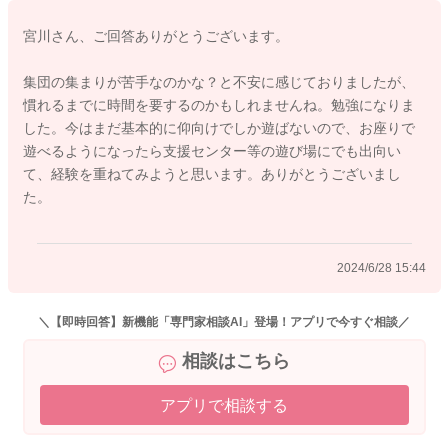
その分書いてくださったように場所見知りや人見知りのような
宮川さん、ご回答ありがとうございます。
ものが出てくると思いますよ。
集団の集まりが苦手なのかな？と不安に感じておりましたが、
またお子さんによってもすぐにその場に慣れていくこともあり
慣れるまでに時間を要するのかもしれませんね。勉強になりま
ますし、なかなか慣れるまでに時間を要することもあります。
した。今はまだ基本的に仰向けでしか遊ばないので、お座りで
それがいけないということではなく、お子さんにとってただ必
遊べるようになったら支援センター等の遊び場にでも出向い
要な時間になるということになります。
て、経験を重ねてみようと思います。ありがとうございまし
そのような普段過ごしている環境とは違うところに身を置くこ
た。
との経験が重ねていくようになることで、変わっていくと思い
ますよ。
2024/6/28 15:44
引き続き、息子さんが安心感を感じられるように、抱っこをし
てもらったり、声をかけてあげていただけるといいと思いま
す。
＼【即時回答】新機能「専門家相談AI」登場！アプリで今すぐ相談／
相談はこちら
そうしていただくことで、変わっていくようになると思います
よ。
アプリで相談する
良かったら参考になさってみてください。