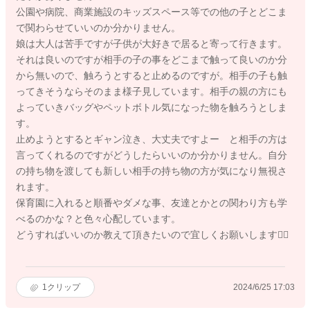
公園や病院、商業施設のキッズスペース等での他の子とどこま
で関わらせていいのか分かりません。
娘は大人は苦手ですが子供が大好きで居ると寄って行きます。
それは良いのですが相手の子の事をどこまで触って良いのか分
から無いので、触ろうとすると止めるのですが。相手の子も触
ってきそうならそのまま様子見しています。相手の親の方にも
よっていきバッグやペットボトル気になった物を触ろうとしま
す。
止めようとするとギャン泣き、大丈夫ですよー と相手の方は
言ってくれるのですがどうしたらいいのか分かりません。自分
の持ち物を渡しても新しい相手の持ち物の方が気になり無視さ
れます。
保育園に入れると順番やダメな事、友達とかとの関わり方も学
べるのかな？と色々心配しています。
どうすればいいのか教えて頂きたいので宜しくお願いします🙇‍♀️
1
クリップ
2024/6/25 17:03