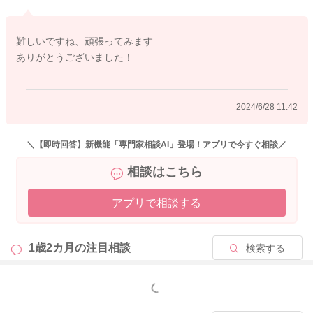
そして経験を積んでいかないと分からないことでもあると思い
ます。
難しいですね、頑張ってみます
ありがとうございました！
止めようとするとギャン泣き、大丈夫ですよー と相手の方は
言ってくれるのですがどうしたらいいのか分かりません。
→このような時には、迷うと思うのですが、娘さんとしてどう
2024/6/28 11:42
しても気になってしまうこともあるようなので、見守りつつ、
触らせてもらってもいいと思います。
もちろんカバンの中からお財布を出してきたり、色々と出して
＼【即時回答】新機能「専門家相談AI」登場！アプリで今すぐ相談／
くるようなことがあった時には、
相談はこちら
「お友だちのお母さんのカバンだから、大事大事だよ。
触らないよ。バツ！」
アプリで相談する
と手でバツを作って表現をされてみるのもいいと思います。
状況によっても節度があると思いますので、その加減はえびさ
1歳2カ月の
注目相談
検索する
んの価値観で、娘さんと止めていただいていいと思います。
娘さんからすると何がいけないのか、すぐにはなかなか分から
もっと見る
ないと思います。
年月齢的にも本能のままに動くので、どうしても繰り返すこと