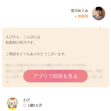
宮川めぐみ
助産師
えびさん、こんばんは
助産師の宮川です。
ご相談をどうもありがとうございます。
娘さんの他のお子さんとの関わり方についてですね。
娘さんは同じような小さなお友だちが大好きなのですね。抵抗
アプリで回答を見る
なく近寄っていけることは、とても素晴らしいことだと思いま
す。
その娘さんの思いを活かしてあげるように、まずは娘さんに任
せてみてもいいように思いますよ。
今の娘さんの年月齢だからこそ、相手との距離感がまだ掴めな
えび
かったり、加減が分からなかったりするのも理解されやすいと
1歳2カ月
思います。