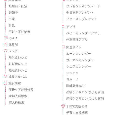
妊娠前・妊活
プレゼント＆アンケート
妊娠中
全員無料プレゼント
出産
ファーストプレゼント
育児
アプリ
不妊・不妊治療
ベビーカレンダーアプリ
Ｑ＆Ａ
体重管理アプリ
体験談
関連サイト
レシピ
ムーンカレンダー
離乳食レシピ
ウーマンカレンダー
妊娠食レシピ
シニアカレンダー
妊活食レシピ
シッテク
成長アルバム
ヨムーノ
施設検索
医師監修.com
産後ケア施設検索
産後ケアサロン ひより青山
産婦人科検索
産後ケアサロン ひより芝浦
婦人科検索
子育て支援団体
子育て支援機構