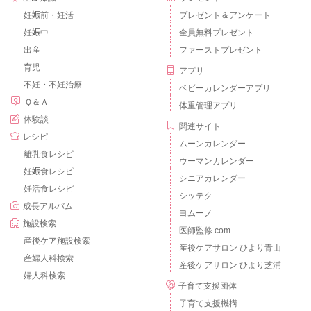
妊娠前・妊活
プレゼント＆アンケート
妊娠中
全員無料プレゼント
出産
ファーストプレゼント
育児
アプリ
不妊・不妊治療
ベビーカレンダーアプリ
Ｑ＆Ａ
体重管理アプリ
体験談
関連サイト
レシピ
ムーンカレンダー
離乳食レシピ
ウーマンカレンダー
妊娠食レシピ
シニアカレンダー
妊活食レシピ
シッテク
成長アルバム
ヨムーノ
施設検索
医師監修.com
産後ケア施設検索
産後ケアサロン ひより青山
産婦人科検索
産後ケアサロン ひより芝浦
婦人科検索
子育て支援団体
子育て支援機構