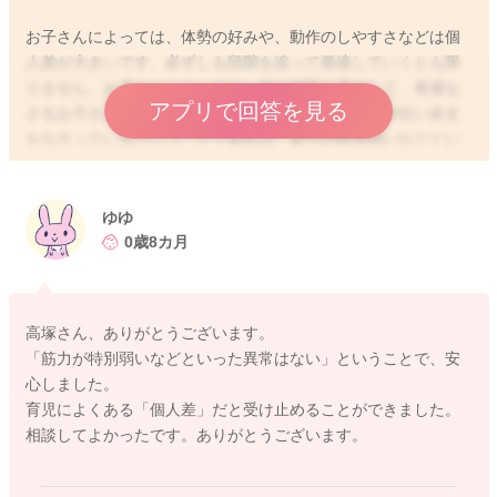
お子さんによっては、体勢の好みや、動作のしやすさなどは個
人差が大きいです。必ずしも段階を追って発達していくとも限
りません。お子さんによっては、前の段階を飛ばして、発達な
アプリで回答を見る
さるお子さんもいらっしゃいますよ。つかまり立ちや伝い歩き
もなさっているということであれば、筋力が特別弱いなどとい
った異常はないように思いますよ。基本的には、お子さんの発
達を見守っていただいていいかと思います。もしご心配であれ
ば、健診や予防接種などの際にご相談なさって、特に異常を指
ゆゆ
摘されなければ、促すようなことをなさらなくても良いと思い
0歳8カ月
ますよ。
高塚さん、ありがとうございます。
「筋力が特別弱いなどといった異常はない」ということで、安
2020/10/16 9:51
心しました。
育児によくある「個人差」だと受け止めることができました。
相談してよかったです。ありがとうございます。