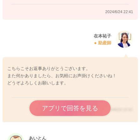
あげてもよいです。
2024/6/24 22:41
月齢的には80ml程度を1日8回飲めれば十分です。
泣いていると、足りない？出てない？と不安になりますが、体
重が増えていれば、足りないわけではなさそうです。
在本祐子
助産師
母乳外来や助産院で分泌やおっぱいトラブルの有無をみてもら
い、引き続き、体重測定と、授乳のアドバイスをもらったり、
便秘がある場合には、小児科でグリセリン浣腸をかけてもら
い、お腹をスッキリさせたり、綿棒浣腸の指導を受け、やり方
こちらこそお返事ありがとうございます。
をマスターできると、ママさんのご不安な気持ちは、かなり楽
また何かありましたら、お気軽にお声掛けくださいね！
になると思います。
どうぞよろしくお願いします。
産後は ママさんの頑張りが強いほど、、上手く出来ないこと
に、落ち込みやすくなります。これは極自然なこと。 どうぞご
アプリで回答を見る
無理せず、今時期はみんなこんなもの！と思えるとよいです
2024/6/24 22:42
ね。
参考に以下の動画を添付します。
・おっぱいのほぐし方
あいとん