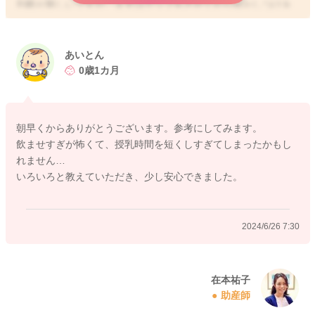
判断が難しいですが、まずはゲップをさせてから寝かしつけを
していきましょう。
国立研究開発法人理化学研究所では、赤ちゃんの効果的な泣き
止ませ方、寝かしつけの研究がなされています。
あいとん
0歳1カ月
赤ちゃんの泣きやみと寝かしつけの科学 | 理化学研究所
https://www.riken.jp/press/2022/20220914_1/index.html#note1
朝早くからありがとうございます。参考にしてみます。
飲ませすぎが怖くて、授乳時間を短くしすぎてしまったかもし
抱っこをしながら、一定テンポで歩きながら寝かしつけるのが
れません…
一番早く寝付け、かつ寝たと認識してから、5-8分くらいは抱っ
いろいろと教えていただき、少し安心できました。
こしたまま座ってお過ごしいただくのが、よいと考えられてい
ます。
深い眠りについてからのゴロンがお勧めです！
2024/6/26 7:30
宮川助産師も動画で抱っこやゴロンの寝かしつけについて解説
していますのでご覧になってみてくださいね！
在本祐子
助産師
https://m.youtube.com/playlist?list=PL5X6kc70Rx7DxGV2fIk7p6
saPM54-l3Co