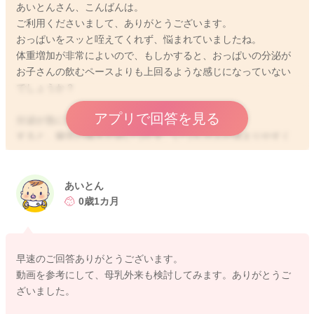
あいとんさん、こんばんは。
ご利用くださいまして、ありがとうございます。
おっぱいをスッと咥えてくれず、悩まれていましたね。
体重増加が非常によいので、もしかすると、おっぱいの分泌が
お子さんの飲むペースよりも上回るような感じになっていない
でしょうか？
アプリで回答を見る
分泌が急に増してくる時期です。
すると、腸管の働きが追いつかず、いつもガスが溜まりやすく
なり、元々の腸管の未熟性も相まって苦しくなりがちなこと
も。
あいとん
分泌が急増しているおっぱいは飲みにくいことがあります。
0歳1カ月
溢れ出してしまたって、苦しい、空気ばかり飲む、などありま
す。 おっぱいを飲みやすくするために、あげる前に搾乳をし
て、シャワー状に分泌するのが落ち着いてから、また乳首が柔
早速のご回答ありがとうございます。
らかくなり、吸い付きやすくしてからあげる様に工夫しましょ
動画を参考にして、母乳外来も検討してみます。ありがとうご
う。
ざいました。
どうしても、うまく飲めない時には、搾乳したものを哺乳瓶で