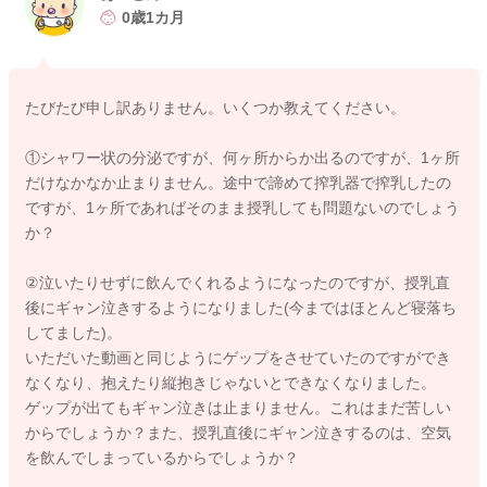
・ゲップの仕方
0歳1カ月
・綿棒浣腸
https://youtube.com/playlist?list=PL5X6kc70Rx7CjSLazVhQd77
たびたび申し訳ありません。いくつか教えてください。
gzNNAkJy1z
①シャワー状の分泌ですが、何ヶ所からか出るのですが、1ヶ所
https://youtube.com/playlist?list=PL5X6kc70Rx7CjSLazVhQd77
だけなかなか止まりません。途中で諦めて搾乳器で搾乳したの
gzNNAkJy1z
ですが、1ヶ所であればそのまま授乳しても問題ないのでしょう
か？
https://m.youtube.com/watch?v=BJYLHifv9Mg&list=PL5X6kc70
Rx7Bacys9A2LVhqneKCzULkfl&index=4
②泣いたりせずに飲んでくれるようになったのですが、授乳直
後にギャン泣きするようになりました(今まではほとんど寝落ち
してました)。
2024/6/24 22:30
いただいた動画と同じようにゲップをさせていたのですができ
なくなり、抱えたり縦抱きじゃないとできなくなりました。
ゲップが出てもギャン泣きは止まりません。これはまだ苦しい
からでしょうか？また、授乳直後にギャン泣きするのは、空気
を飲んでしまっているからでしょうか？