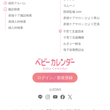
成長アルバム
ヨムーノ
施設検索
医師監修.com
産後ケア施設検索
産後ケアサロン ひより青山
産婦人科検索
産後ケアサロン ひより芝浦
婦人科検索
子育て支援団体
子育て支援機構
おぎゃー献金
母子栄養懇話会
ログイン／新規登録
公式SNS