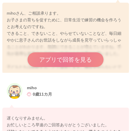
mihoさん、ご相談承ります。
お子さまの育ちを促すために、日常生活で練習の機会を作ろう
とお考えなのですね。
できること、できないこと、やらせていないことなど、毎日細
やかに息子さんのお世話をしながら成長を見守っていらっしゃ
ることがわかります。順調にできることが増えていますね。手
先が器用な息子さんですね。サポートお上手だと思いました。
アプリで回答を見る
子どもたちは経験することで成長します。機会を作らないとで
きるようにならないことはできません。どのように成長してい
るか、発達しているか、順序も大切になります。
からだの真ん中から、指先足先に向かって器用になっていきま
miho
す。音が出せるようになり、伝えたいことと伝えたい人がいれ
0歳11カ月
ば指差しや言葉を出す意欲が出てきます。好奇心から動きた
い、触りたい、動かしたい、食べたいなどの行動になります。
遅くなりすみません。
息子さんが興味を持っていることにかかわり、一緒に楽しむ、
お忙しいところ早速のご回答ありがとうございました。
向き合うことでさらなる発達が促されます。