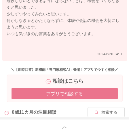
経験しないとできるようにならないことは、機会をつくらなき
例えばバイバイをしてほしい時には、たくさんバイバイの場面
ゃと思いました。
を見せてあげてほしいです。どんな時に、誰がどのようにして
少しずつやってみたいと思います。
いるのか、実際の場面で見せます。人とかかわることが楽し
何かしなきゃとかたくならずに、体験や会話の機会を大切にし
い、バイバイして反応してくれることが楽しい、バイバイをす
ようと思います。
るとその後どうなるのかを見せます。
いつも気づきのお言葉をありがとうございます。
息子さんの周りの世界を学びます。まずはいろいろな世界を、
一緒に体験する、言葉や感情を共有することで、息子さんの好
2024/6/26 14:11
奇心を広げてみてはいかがでしょうか。お母さんとかかわるこ
とが大好きです。どんなことでも一緒ならサポートになりま
す。
＼【即時回答】新機能「専門家相談AI」登場！アプリで今すぐ相談／
よろしかったら参考になさってくださいね。
相談はこちら
アプリで相談する
2024/6/23 18:06
0歳11カ月の
注目相談
検索する
もっと見る