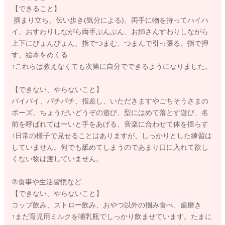
【できること】
掴まり立ち、伝い歩き(気分による)、両手に物を持ってハイハ
イ、おすわりしながら両手ぶんぶん、お姉さんすわりしながら
上下にぴょんぴょん、指でつまむ、つまんで引っ張る、指で押
す、絵本をめくる
↑これらは教えなくても次第に自分でできるようになりました。
【できない、やらないこと】
バイバイ、パチパチ、指差し、いただきますやごちそうさまの
ポーズ、ちょうだいどうぞの遊び、型にはめて落とす遊び、名
前を呼ばれてはーいと手をあげる、音楽に合わせて体を揺らす
↑日常の様子で見せることはありますが、しっかりとした練習は
していません。何でも舐めてしまうのであまり口に入れて欲し
くない物は渡していません。
②食事や生活習慣など
【できない、やらないこと】
コップ飲み、ストロー飲み、おやつ以外の掴み食べ、歯磨き
↑まだ育児用ミルクを哺乳瓶でしっかり飲ませています。たまに