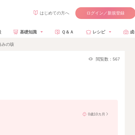
ログイン／新規登録
はじめての方へ
談
基礎知識
Ｑ＆Ａ
レシピ
成
絡みの咳
閲覧数：567
0歳10カ月