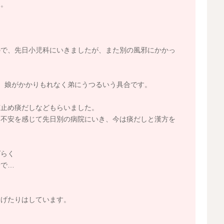
ん。
。
ので、先日小児科にいきましたが、また別の風邪にかかっ
、娘がかかりもれなく弟にうつるいう具合です。
咳止め痰だしなどもらいました。
、不安を感じて先日別の病院にいき、今は痰だしと漢方を
ばらく
安で…
あげたりはしています。