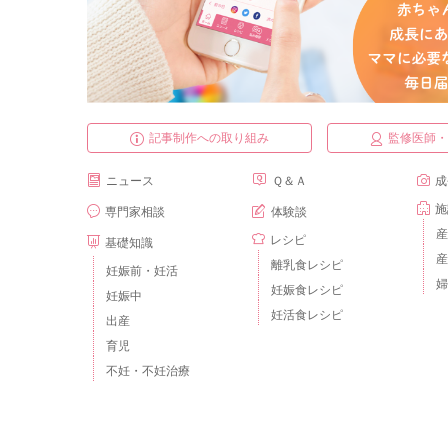
記事制作への取り組み
監修医師
ニュース
Ｑ＆Ａ
成
施
専門家相談
体験談
産
レシピ
基礎知識
産
離乳食レシピ
妊娠前・妊活
婦
妊娠食レシピ
妊娠中
妊活食レシピ
出産
育児
不妊・不妊治療