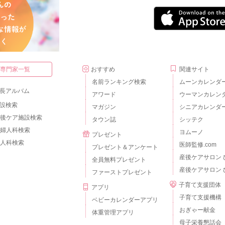
・専門家一覧
おすすめ
関連サイト
名前ランキング検索
ムーンカレンダ
長アルバム
アワード
ウーマンカレン
設検索
マガジン
シニアカレンダ
後ケア施設検索
タウン誌
シッテク
婦人科検索
ヨムーノ
プレゼント
人科検索
医師監修.com
プレゼント＆アンケート
産後ケアサロン 
全員無料プレゼント
産後ケアサロン 
ファーストプレゼント
子育て支援団体
アプリ
子育て支援機構
ベビーカレンダーアプリ
おぎゃー献金
体重管理アプリ
母子栄養懇話会