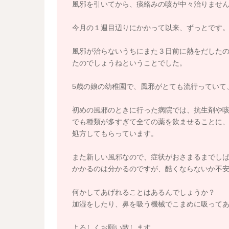
風邪を引いてから、痰絡みの咳が中々治りませ
今月の１週目辺りにかかって以来、ずっとです
風邪が治らないうちにまた３日前に熱をだした
たのでしょうねということでした。
5歳の娘の幼稚園で、風邪がとても流行っていて
初めの風邪のときに行った病院では、抗生剤や
でも種類が多すぎて全ての薬を飲ませることに
処方してもらっています。
また新しい風邪なので、症状がおさまるまでし
かかるのは分かるのですが、酷くならないか不
何かしてあげれることはあるんでしょうか？
加湿をしたり、鼻を吸う機械でこまめに吸って
よろしくお願い致します。