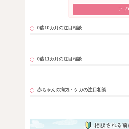
アプ
0歳10カ月の
注目相談
も
0歳11カ月の
注目相談
も
赤ちゃんの病気・ケガの
注目相談
も