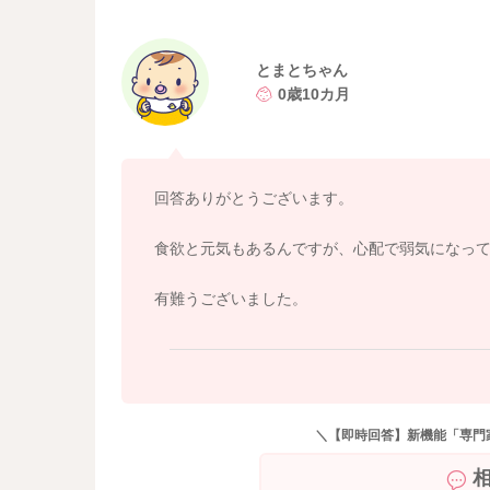
そして頭元に玉ねぐをスライスしたものを少量
玉ねぎには、咳を鎮めてくれる作用があります
匂いが気になるようでしたら、少し離しておい
とまとちゃん
0歳10カ月
よかったらお試しください。
どうぞよろしくお願いします。
回答ありがとうございます。
食欲と元気もあるんですが、心配で弱気になっ
有難うございました。
＼【即時回答】新機能「専門