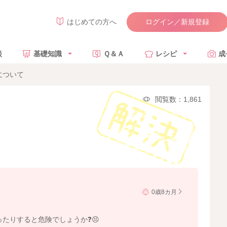
ログイン／新規登録
はじめての方へ
談
基礎知識
Ｑ＆Ａ
レシピ
成
について
閲覧数：1,861
0歳8カ月
たりすると危険でしょうか❓😣