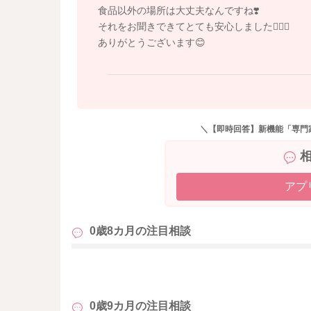
食品以外の場所は大丈夫なんですね❣️
それをお聞きできてとても安心しました😮‍💨✨
ありがとうございます😊
＼【即時回答】新機能「専門
アプ
0歳8カ月の
注目相談
も
0歳9カ月の
注目相談