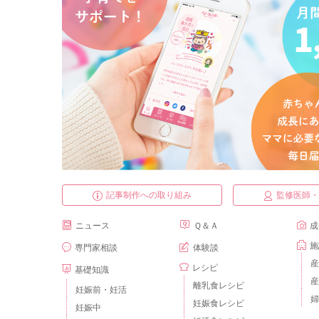
記事制作への取り組み
監修医師
ニュース
Ｑ＆Ａ
成
施
専門家相談
体験談
産
レシピ
基礎知識
産
離乳食レシピ
妊娠前・妊活
婦
妊娠食レシピ
妊娠中