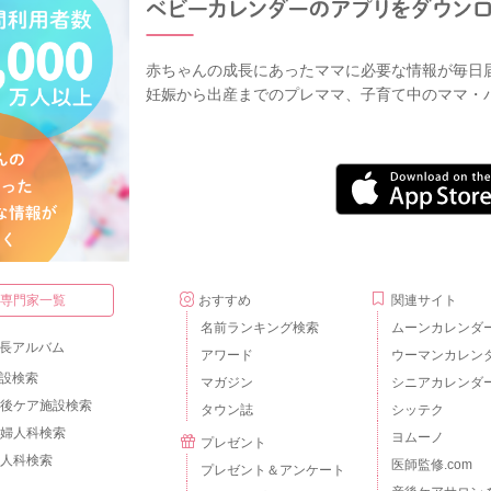
赤ちゃんの成長にあったママに必要な情報が毎日
妊娠から出産までのプレママ、子育て中のママ・
・専門家一覧
おすすめ
関連サイト
名前ランキング検索
ムーンカレンダ
長アルバム
アワード
ウーマンカレン
設検索
マガジン
シニアカレンダ
後ケア施設検索
タウン誌
シッテク
婦人科検索
ヨムーノ
プレゼント
人科検索
医師監修.com
プレゼント＆アンケート