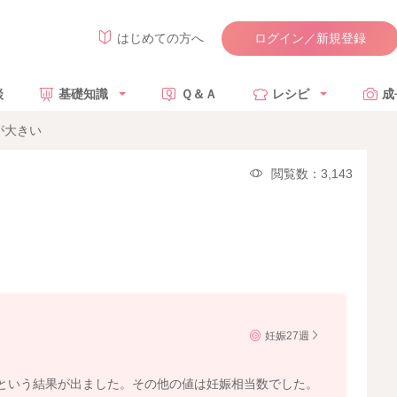
ログイン／新規登録
はじめての方へ
談
基礎知識
Ｑ＆Ａ
レシピ
成
が大きい
閲覧数：3,143
妊娠27週
相当という結果が出ました。その他の値は妊娠相当数でした。