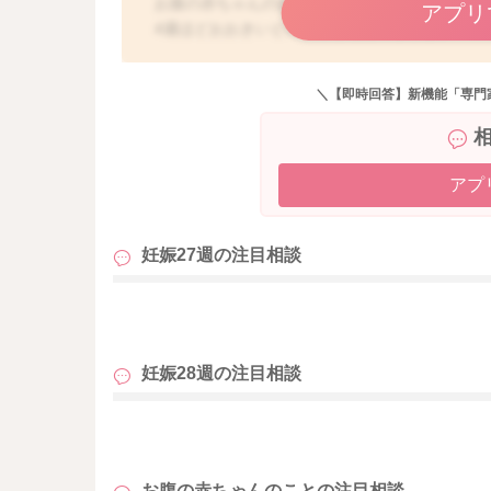
お腹の赤ちゃんの頭が大きめだとお話があった
アプリ
4週ほどおおきいということもありますよ。
ご家族で頭が大きめの方がいらしたら、その遺
今後どんどん頭ばかりが大きくなってしまうよ
＼【即時回答】新機能「専門
ないかと思います。
またかかりつけの先生にもご相談なさってみて
アプ
どうぞよろしくおねがいします。
妊娠27週の
注目相談
も
妊娠28週の
注目相談
も
お腹の赤ちゃんのことの
注目相談