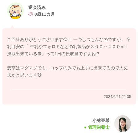
ている事
退会済み
・コップやストローで麦茶や水などの水分補給が出来ている事
0歳11カ月
・身長と体重が成長曲線のカーブに沿って伸びている事
以上が卒乳の目安になります。
ご回答ありがとうございます😊！ 一つしつもんなのですが、 卒
お子さんの体重増加も心配いらない＝現在の食事量＋ミルク量
乳目安の「 牛乳やフォロミなどの乳製品が３００～４００ｍｌ
がお子さんにあっていると考えていきますよ。
摂取出来ている事」って1日の摂取量ですよね？
牛乳を飲用とするのは、鉄分の不足のリスクを下げるため１歳
以降が目安です。それまでは、ミルクの使用がおススメです。
麦茶はマグマグでも、コップのみでも上手に出来てるので大丈
補食の摂取もできていますし、代わりにミルクを飲むこともあ
夫かと思います😄
るとのことですし、問題ないかと思いますよ。ミルク以外から
の水分摂取もできるように、水やお茶などの摂取も練習してい
けると安心です。
2024/6/21 21:35
よろしくお願いします。
小林亜希
2024/6/21 10:10
管理栄養士