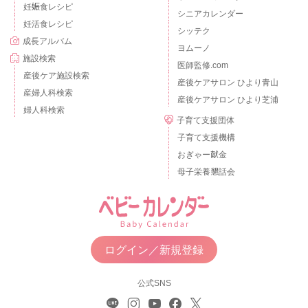
妊娠食レシピ
シニアカレンダー
妊活食レシピ
シッテク
成長アルバム
ヨムーノ
施設検索
医師監修.com
産後ケア施設検索
産後ケアサロン ひより青山
産婦人科検索
産後ケアサロン ひより芝浦
婦人科検索
子育て支援団体
子育て支援機構
おぎゃー献金
母子栄養懇話会
ログイン／新規登録
公式SNS