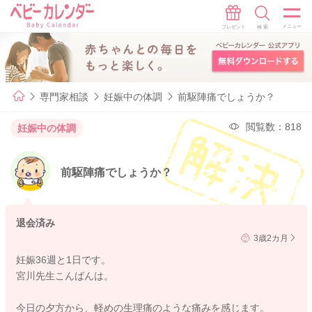
専門家相談
妊娠中の体調
前駆陣痛でしょうか？
閲覧数：818
妊娠中の体調
前駆陣痛でしょうか？
退会済み
3歳2カ月
妊娠36週と1日です。
宮川先生こんばんは。
今日の夕方から、軽めの生理痛のような痛みを感じます。