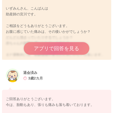
いずみんさん、こんばんは
助産師の宮川です。
ご相談をどうもありがとうございます。
お腹に感じていた痛みは、その後いかがでしょうか？
どんどん強まっていたりするでしょうか？
赤ちゃんの胎動も感じられていますか？
アプリで回答を見る
まだ週数的には、前駆陣痛が来るのも早いかなとは多います。
経産婦さんでもありますので、今回のお産が予定日よりも早め
に来ることもあるのかもしれませんね。
退会済み
もし痛みに伴い、お腹の張りも頻繁に来ることがある様でした
3歳2カ月
ら、産院にもご相談いただくといいと思いますよ。
まだ生まれてきてもらうにも、早いと思いますので、張りが多
くなっている、痛みも伴う、出血が見られる、胎動が乏しいな
ご回答ありがとうございます。
ど気になることがありましたら、産院へご相談なさってみてく
今は、胎動もあり、張りも痛みも落ち着いております。
ださいね。