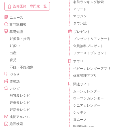
名前ランキング検索
監修医師・専門家一覧
アワード
マガジン
ニュース
タウン誌
専門家相談
基礎知識
プレゼント
妊娠前・妊活
プレゼント＆アンケート
妊娠中
全員無料プレゼント
出産
ファーストプレゼント
育児
アプリ
不妊・不妊治療
ベビーカレンダーアプリ
Ｑ＆Ａ
体重管理アプリ
体験談
関連サイト
レシピ
ムーンカレンダー
離乳食レシピ
ウーマンカレンダー
妊娠食レシピ
シニアカレンダー
妊活食レシピ
シッテク
成長アルバム
ヨムーノ
施設検索
医師監修.com