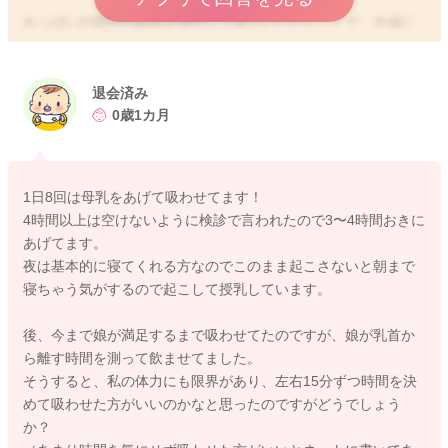
おっぱいの授乳の頻度を増やしてみていただくことで、分泌に
変化が見られるようになることもあると思いますよ。
日に8〜10回近くはあげてみるのはどうかなと思いました。
またお食事をしっかりと召し上がっていただき、水分もしっか
退会済み
りととるようにしていただくのもいいと思いますよ。
0歳1カ月
よかったら参考になさってみてください。
どうぞよろしくお願いします。
1日8回は母乳をあげて吸わせてます！
4時間以上は空けないように検診で言われたので3〜4時間おきに
あげてます。
夜は基本的に寝てくれる方なのでこのまま起こさないと朝まで
寝ちゃう気がするので起こして授乳しています。
2024/6/17 22:17
後、今まで娘が満足するまで吸わせてたのですが、娘が乳首か
ら離す時間を測って飲ませてました。
そうすると、私の体力にも限界があり、左右15分ずつ時間を決
めて吸わせた方がいいのかなと思ったのですがどうでしょう
か？