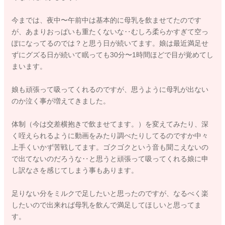
今までは、夜中〜午前中は基本的に母乳を飲ませてたのです
が、あまりおっぱいも重たくないな‥むしろ柔らかすぎて空っ
ぽになってるのでは？と思う日が続いてます。娘は最近満足せ
ずにグズる日が続いて眠っても30分〜1時間ほどで目が覚めてし
まいます。
娘も頑張って吸ってくれるのですが、思うように母乳が出ない
のか泣く事が増えてきました。
体制（今は交差横抱きで飲ませてます。）を変えてみたり、深
く咥えられるように動画をみたり調べたりしてるのですか中々
上手くいかず苦戦してます。ゴクゴクという音も聞こえないの
で出てないのだろうな‥と思うと頑張って吸ってくれる娘に申
し訳なさを感じてしまう事もあります。
足りない分をミルクで足したいと思ったのですが、なるべく楽
したいので出来れば母乳を飲んで満足してほしいと思ってま
す。