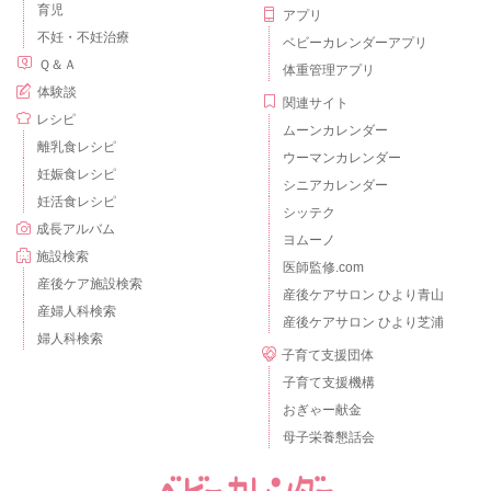
育児
アプリ
不妊・不妊治療
ベビーカレンダーアプリ
Ｑ＆Ａ
体重管理アプリ
体験談
関連サイト
レシピ
ムーンカレンダー
離乳食レシピ
ウーマンカレンダー
妊娠食レシピ
シニアカレンダー
妊活食レシピ
シッテク
成長アルバム
ヨムーノ
施設検索
医師監修.com
産後ケア施設検索
産後ケアサロン ひより青山
産婦人科検索
産後ケアサロン ひより芝浦
婦人科検索
子育て支援団体
子育て支援機構
おぎゃー献金
母子栄養懇話会