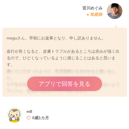
宮川めぐみ
助産師
meguさん、早朝にお返事となり、申し訳ありません。
血行が良くなると、皮膚トラブルがあるところは赤みが強く出
るので、ひどくなっているように感じることはあると思いま
す。
書いてくださったように、乳児湿疹になるのかなと思いまし
た。
アプリで回答を見る
ケアをされていても、あまり改善するように感じられないよう
でしたら、受診をされるといいと思いますよ。
月齢的にもどうしても出やすい時期ではあると思います。
もし可能でしたら、暑くもなってきているので、朝にもシャワ
m8
ーをさっと浴びせてあげて、保湿をその後にされるのもいいと
0歳1カ月
思いますよ。