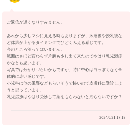
大変申し訳ありません。
よく見られる乳児湿疹とも少し違うのかな？中心が少し白っぽ
ご返信が遅くなりすみません。
くなっているのかなとも思いました。
数日清潔にして、保湿をされていても、状況が皮以前する様子
あれから少しマシに見える時もありますが、沐浴後や授乳後な
がないようでしたら、受診をしてみていただけたらと思いま
ど体温が上がるタイミングでひどくみえる感じです。
す。
今のところ治ってはいません。
小児科で良いですよ。
範囲はさほど変わらず片腕も少し出て来たのでやはり乳児湿疹
皮膚科でも良いと思います。
かなとも思います。
受診をしやすいと思われるところで、ご相談いただけたらと思
写真では分かりづらいかもですが、特に中心は白っぽくなく全
います。
体的に赤い感じです。
小児科は他の風邪などもらいそうで怖いので皮膚科に受診しよ
安心できるようになさってみてくださいね。
うと思っています。
どうぞよろしくお願いします。
乳児湿疹はやはり受診して薬をもらわないと治らないですか？
2024/6/21 17:18
2024/6/17 21:25