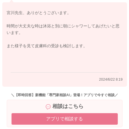
寝ている間の汗を流してあげるのもいいかもしれません。
宮川先生、ありがとうございます。
お薬を使うと綺麗になることが多いと思います。
時間が大丈夫な時は沐浴と別に朝にシャワーしてあげたいと思
よかったら参考になさってみてください。
います。
どうぞよろしくお願いします。
また様子を見て皮膚科の受診も検討します。
2024/6/22 5:32
2024/6/22 8:19
＼【即時回答】新機能「専門家相談AI」登場！アプリで今すぐ相談／
相談はこちら
アプリで相談する