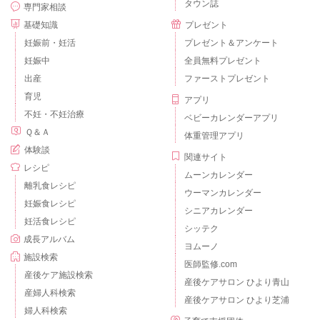
タウン誌
専門家相談
基礎知識
プレゼント
妊娠前・妊活
プレゼント＆アンケート
妊娠中
全員無料プレゼント
出産
ファーストプレゼント
育児
アプリ
不妊・不妊治療
ベビーカレンダーアプリ
Ｑ＆Ａ
体重管理アプリ
体験談
関連サイト
レシピ
ムーンカレンダー
離乳食レシピ
ウーマンカレンダー
妊娠食レシピ
シニアカレンダー
妊活食レシピ
シッテク
成長アルバム
ヨムーノ
施設検索
医師監修.com
産後ケア施設検索
産後ケアサロン ひより青山
産婦人科検索
産後ケアサロン ひより芝浦
婦人科検索