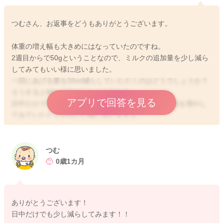
つむさん、お返事をどうもありがとうございます。
体重の増え幅も大きめにはなっていたのですね。
2週目からで50gということなので、ミルクの追加量を少し減ら
してみてもいい様に思いました。
一回にあげる量を20ml減らしていただくのはどうでしょうか？
そうすると80〜100mlになりますか？
アプリで回答を見る
日中だけでも少なめにされて、その分おっぱいの回数を増やし
てみていただくのもいい様に思いますよ。
そうしていただき、少しずつミルクの割合を減らしつつ、母乳
の割合を増やしていかれるのはどうかなと思いました。
つむ
1週間から10日ほど続けていただき、体重の増えを確認いていた
0歳1カ月
だいて、増え方が問題なければ、さらにもう少し一回のミルク
量を減らしてみるのもいいと思いますよ。
ありがとうございます！
どうぞよろしくお願いします。
日中だけでも少し減らしてみます！！