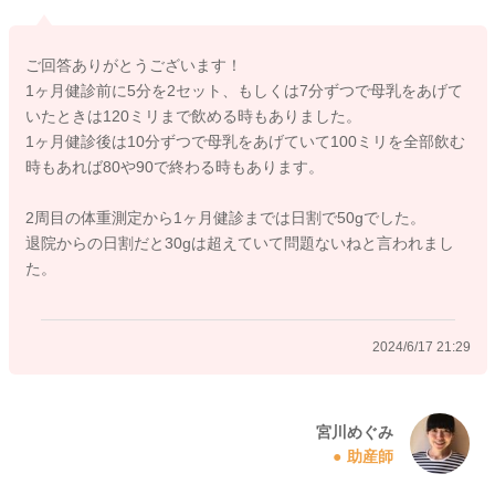
生まれた時からは、1キロ増えているということなのですが、も
う少し細かく増え幅を見ていった時に、どれぐらいだったかな
ご回答ありがとうございます！
と思いました。
1ヶ月健診前に5分を2セット、もしくは7分ずつで母乳をあげて
それによっても、ミルク量をもう少し減らしてあげるようにさ
いたときは120ミリまで飲める時もありました。
れてみても良いのではと思いました。
1ヶ月健診後は10分ずつで母乳をあげていて100ミリを全部飲む
時もあれば80や90で終わる時もあります。
どうぞよろしくお願いします。
2周目の体重測定から1ヶ月健診までは日割で50gでした。
退院からの日割だと30gは超えていて問題ないねと言われまし
た。
2024/6/17 21:19
2024/6/17 21:29
宮川めぐみ
助産師