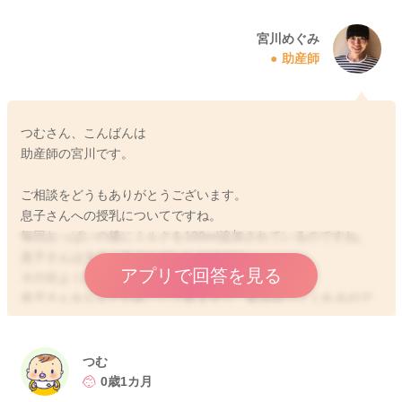
宮川めぐみ
助産師
つむさん、こんばんは
助産師の宮川です。
ご相談をどうもありがとうございます。
息子さんへの授乳についてですね。
毎回おっぱいの後にミルクを100ml追加されているのですね。
息子さんは大きく生まれていたのですね。
アプリで回答を見る
その分よく飲んでくれるかなと思います。
息子さんをなんとか起こして飲ませて、飲み切ってくれるので
しょうか？大体どれぐらい飲んでくれますか？
1ヶ月健診の時は、2週目に再度体重を測った時から、日割りで
つむ
どれぐらいの増え幅だったでしょうか？
0歳1カ月