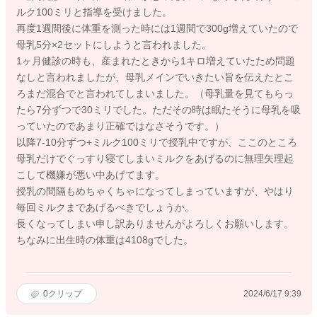
ルク100ミリと指導を受けました。
再度1週間後に体重を測った時には1週間で300g増えていたので
母乳5分×2セットにしようと言われました。
1ヶ月健診の時も、産まれたときから1キロ増えていたため問題
なしと言われましたが、母乳メインでいきたい旨を伝えたとこ
ろまだ混合でと言われてしまいました。（母乳量を見てもらっ
たら7分ずつで30ミリでした。ただその時は眠たそうに母乳を吸
っていたのであまり正確ではなさそうです。）
以降7-10分ずつ+ミルク100ミリで授乳中ですが、ここのところ
母乳だけでぐっすり寝てしまいミルクをあげるのに無理矢理起
こして機嫌が悪い中あげてます。
授乳の間隔もめちゃくちゃになってしまっていますが、やはり
毎回ミルクまであげるべきでしょうか。
長くなってしまい申し訳ありませんがよろしくお願いします。
ちなみに出生時の体重は4108gでした。
0
クリップ
2024/6/17 9:39