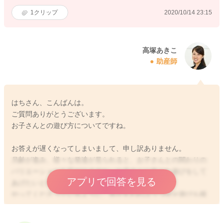
1
クリップ
2020/10/14 23:15
高塚あきこ
助産師
はちさん、こんばんは。
ご質問ありがとうございます。
お子さんとの遊び方についてですね。
お答えが遅くなってしまいまして、申し訳ありません。
月齢が進み、様々な発達が見られると、お子さんとの関わりの
バリエーションも広がりますね。お子さんに色々な遊びをして
アプリで回答を見る
あげたいというお気持ち、素晴らしいと思いますよ。
やってくださっているように、首がすわればうつ伏せ遊びも積
極的に取り入れてくださって構いませんよ。うつ伏せになった
お子さんの視線の先に、おもちゃやぬいぐるみなどを置いてい