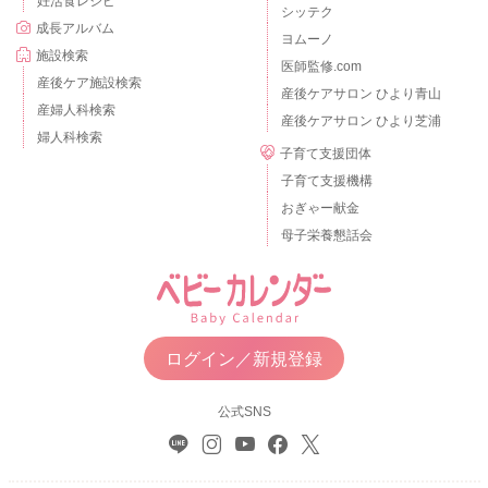
妊活食レシピ
シッテク
成長アルバム
ヨムーノ
施設検索
医師監修.com
産後ケア施設検索
産後ケアサロン ひより青山
産婦人科検索
産後ケアサロン ひより芝浦
婦人科検索
子育て支援団体
子育て支援機構
おぎゃー献金
母子栄養懇話会
ログイン／新規登録
公式SNS