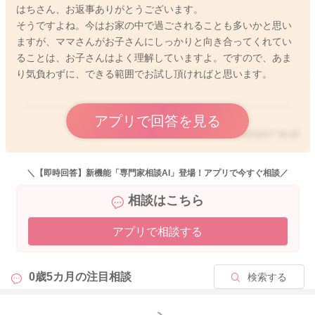
はちさん、お返事ありがとうございます。
せ、膝を優しく上下に動かして、馬に乗っているような動きを
そうですよね。今はお家の中で過ごされることも多いかと思い
してみる遊びもありますよ。 その他には、鏡を使った遊びもあ
ますが、ママさんがお子さんにしっかりと向き合ってくれてい
ります。鏡にうつる自分を見ることで、お子さんが自分を認識
ることは、お子さんはよく理解していますよ。ですので、あま
することができ、自分と自分以外の人を区別することにつなが
り気負わずに、できる範囲でお試し頂ければと思います。
ります。まだ自分を認識するまでにはいたりませんが、繰り返
し鏡を見ているうちに、鏡にうつっているのが自分だと気づき
始めると思います。 また、手遊び歌をしたり、お腹や脇をこち
アプリで回答を見る
ょこちょくすぐることでも、お子さんの五感を刺激しますよ。
2020/10/17 16:18
たとえ毎日同じ遊びだったとしても、お子さんは日々成長して
いますので、反応や動作が徐々に変化してくることがあります
＼【即時回答】新機能「専門家相談AI」登場！アプリで今すぐ相談／
よ。お子さんの成長を見守りつつ、様々な遊びをお試しになっ
てみてくださいね。
相談はこちら
アプリで相談する
2020/10/16 4:50
0歳5カ月の
注目相談
検索する