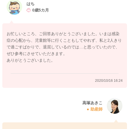
ただくと、最初は首を少し持ち上げる程度かもしれませんが、
はち
慣れてくると、そのおもちゃやぬいぐるみなどを掴もうと、手
0歳5カ月
を伸ばしたり、前へ進もうとする仕草が見られるようになるか
もしれません。ずり這いやハイハイに繋がっていきますよ。ま
た、手や指の細やかな動きができるようになってくるお子さん
お忙しいところ、ご回答ありがとうございました。いまは感染
も増えますし、握る力が強くなってくるお子さんも多いので、
症の心配から、児童館等に行くこともしてやれず、私と2人きり
音の出るおもちゃやガラガラなどを渡してあげると、徐々にご
で過ごすばかりで、退屈しているのでは…と思っていたので、
自分で遊んでくれるようになりますよ。確かに、ピニールなど
ぜひ参考にさせていただきます。
のガサガサとした音を好むお子さんは多いのですが、どうして
ありがとうございました。
も窒息の心配があったりしますね。今は、市販のおもちゃで
も、ガサガサとビニールの音が出るおもちゃがよく見られま
す。ですので、もしお子さんが興味があるようでしたら、その
2020/10/16 16:24
ようなおもちゃで代用なさった方が安心かもしれませんね。ま
た、小さなタオルやガーゼを掴むようになれば、ママさんと綱
引きのように引っ張りっこして遊ぶのもいいかと思いますよ。
また、定番の遊びですが、いないいないばあはお子さんの時期
高塚あきこ
助産師
的にお勧めの遊びです。手でいないいないばあをやるだけでな
く、絵本を使って行ったり、カーテンやタオルなどに隠れて、
様々なバリエーションでやってみてはいかがでしょうか。ま
た、お子さんの手をしっかり握って、ママさんの膝の上に座ら