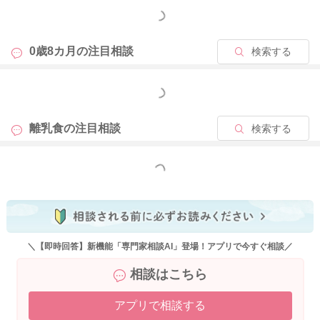
もっと見る
だいてよいですよ。
③
0歳8カ月の
注目相談
検索する
この中期に入ってから、離乳食の時間のミルクと離乳食はどの
くらいの割合で与えたらよろしいでしょうか？
もっと見る
→【離乳食中期 生後7～8か月】
・1日合計授乳量目安：700～900㎖
離乳食の
注目相談
検索する
・１日の授乳回数目安：授乳のみ１日3回+離乳食後2回
・1回の授乳量目安：200～220㎖
・離乳食後：140〜160㎖
もっと見る
離乳食から３～４割、残りは授乳からになります。
④
あまりうまくかめないようで、時折詰まらせるような仕草がが
ありました。
＼【即時回答】新機能「専門家相談AI」登場！アプリで今すぐ相談／
麦茶を与えながら食べているのですが、心配です。
相談はこちら
どのようにしたらうまく噛めるようになりますか？また、よく
あることなのでしょうか？
アプリで相談する
→食べる力とあっていない固さや大きさになると、丸のみの原