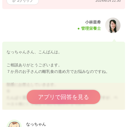
2
クリップ
2024/6/14 22:30
小林亜希
管理栄養士
なっちゃんさん、こんばんは。
ご相談ありがとうございます。
７か月のお子さんの離乳食の進め方でお悩みなのですね。
順番にお答えしていきます。
①
アプリで回答を見る
たんぱく質となる枝豆をあげたいなと思っているのですが、ペ
ースト状にして与えてもいいのでしょうか？
→お子さんが食べやすい状態になっていれば〇です。
②
なっちゃん