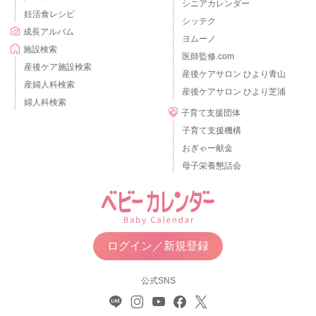
シニアカレンダー
妊活食レシピ
シッテク
成長アルバム
ヨムーノ
施設検索
医師監修.com
産後ケア施設検索
産後ケアサロン ひより青山
産婦人科検索
産後ケアサロン ひより芝浦
婦人科検索
子育て支援団体
子育て支援機構
おぎゃー献金
母子栄養懇話会
ログイン／新規登録
公式SNS