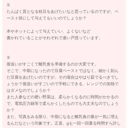
①
たんぱく質となる枝豆をあげたいなと思っているのですが、ペ
ースト状にして与えてもいいのでしょうか？
本やネットによって与えていい、よくないなど
書かれていることがそれぞれで違い戸惑っています。
②
後追いがすごくて離乳食を準備するのが大変です。
そこで、中期になったので豆腐ペーストではなく、細かく刻ん
だ豆腐をあげたいのですが、その場合はやはり茹でるべきでし
ょうか？後追いがすごいので手軽にできる、レンジでの加熱で
はダメなのでしょうか？
また人参などの硬い野菜は、柔らかくなるのに時間がかかるの
で、電気圧力鍋等で柔らかくしたものでも大丈夫なのでしょう
か？
また、写真をみる限り、中期になると離乳食の量が一気に増え
るんだなという印象です。正直、gも一回一回量る時間すら許し