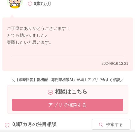
後追いがすごくて離乳食を準備するのが大変です。
0歳7カ月
そこで、中期になったので豆腐ペーストではなく、細かく刻ん
だ豆腐をあげたいのですが、その場合はやはり茹でるべきでし
ょうか？後追いがすごいので手軽にできる、レンジでの加熱で
ご丁寧にありがとうございます！
はダメなのでしょうか？
とても助かりました♪
→加熱によって消化を助ける働きがあります。
実践したいと思います。
豆腐がかぶるくらいの水を入れて、レンジでの加熱でも大丈夫
ですよ。
2024/6/16 12:21
また人参などの硬い野菜は、柔らかくなるのに時間がかかるの
で、電気圧力鍋等で柔らかくしたものでも大丈夫なのでしょう
か？
＼【即時回答】新機能「専門家相談AI」登場！アプリで今すぐ相談／
→はい。問題ありません。
相談はこちら
また、写真をみる限り、中期になると離乳食の量が一気に増え
アプリで相談する
るんだなという印象です。正直、gも一回一回量る時間すら許し
てくれなくて困っています。
（おんぶしていればいい話なのかもしれませんが､､､）
0歳7カ月の
注目相談
検索する
gではなく、大さじ○だと楽なのですが､､､目安はありますか？
→小さじ１＝約５ｇ、大さじ１＝約１５ｇと考えて進めていた