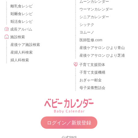
ムーンカレンダー
離乳食レシピ
ウーマンカレンダー
妊娠食レシピ
シニアカレンダー
妊活食レシピ
シッテク
成長アルバム
ヨムーノ
施設検索
医師監修.com
産後ケア施設検索
産後ケアサロン ひより青山
産婦人科検索
産後ケアサロン ひより芝浦
婦人科検索
子育て支援団体
子育て支援機構
おぎゃー献金
母子栄養懇話会
ログイン／新規登録
公式SNS