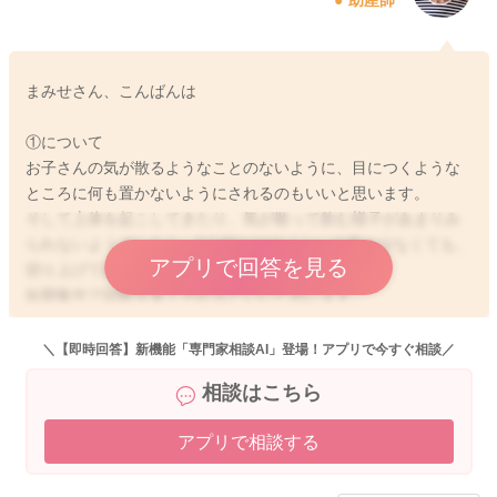
まみせさん、こんばんは
①について
お子さんの気が散るようなことのないように、目につくような
ところに何も置かないようにされるのもいいと思います。
そして上体を起こしてきたり、気が散って飲む様子があまりみ
られないようでしたら、5分弱や10分ぐらいで量が少なくても、
アプリで回答を見る
切り上げて終わりにされるといいと思います。
短期集中で回数を多くされるといいと思います。
②について
一回量を少なくして飲ませるということですが、飲みたがる様
＼【即時回答】新機能「専門家相談AI」登場！アプリで今すぐ相談／
子がなくてもセールスをするように勧めてみるのもいいと思い
相談はこちら
ます。3時間ごとにされてみるのも一つの方法としてあると思い
ます。
アプリで相談する