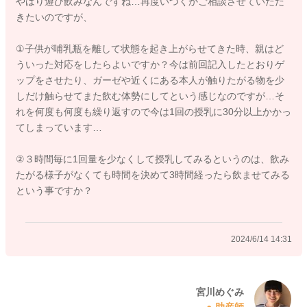
やはり遊び飲みなんですね…再度いつくかご相談させていただ
す。
きたいのですが、
あとは先生も仰っていたように短期集中で回数を多くされてみ
①子供が哺乳瓶を離して状態を起き上がらせてきた時、親はど
るのもいいと思いますよ。
ういった対応をしたらよいですか？今は前回記入したとおりゲ
日中だけでもとりあえず3時間おきには進めてみていただき、回
ップをさせたり、ガーゼや近くにある本人が触りたがる物を少
数で量を稼ぐようにされるのもいいと思います。
しだけ触らせてまた飲む体勢にしてという感じなのですが…そ
れを何度も何度も繰り返すので今は1回の授乳に30分以上かかっ
実際に間隔をあけてみた方がしっかりとトータルの哺乳量を稼
てしまっています…
げるということもあったりします。
色々とお試しいただきつつ、哺乳量が少しでも多くなれるもの
②３時間毎に1回量を少なくして授乳してみるというのは、飲み
を探してみていただけたらと思います。
たがる様子がなくても時間を決めて3時間経ったら飲ませてみる
という事ですか？
どうぞよろしくお願いします。
2024/6/14 14:31
2024/6/14 13:13
宮川めぐみ
助産師