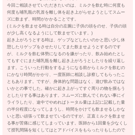
今回ご相談させていただきたいのは、ミルクを飲む時に何度も
何度も哺乳瓶の乳首を離し体を起き上がらせようとしてスムー
ズに飲まず、時間がかかることです。
(ミルクを飲ませる時は自分の左腕に子供の頭をのせ、子供の頭
が少し高くなるようにして飲ませています。)
起き上がろうとする時は、ゲップなどしたいのかと思い少し休
憩したりゲップをさせたりしてまた飲ませようとするのです
が、ミルクを飲む体勢になるのを嫌がったり、飲み始めたとし
てもすぐにまた哺乳瓶を離し起き上がろうとしたりを繰り返し
ます。こういった行動をするようになる前からミルクを飲むの
にかなり時間がかかり、一度医師に相談し診察してもらったこ
ともあります。ですが、身体的な問題はなく、遊び飲みではな
いかとの事でした。確かに起き上がってすぐ周りの物を掴もう
としたりする事はあります。スムーズに飲んでくれない事にイ
ライラしたり、途中でやめればトータル量は上記に記載した量
の半分程度になってしまうし、時間をかけても飲ませるしかな
いと思い頑張って飲ませているのですが、正直ミルクを飲ませ
る事が苦痛に感じてしまっています。医師から1回量を少なくし
て授乳間隔を短くしてはとアドバイスをもらったりもしたので