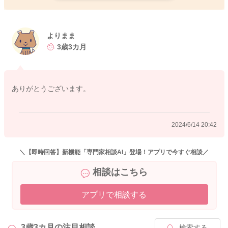
まず保育園の先生にも、ご相談をされる方がいいと思います
よ。
娘さんの気持ちを汲み取っていただき、違う方法を再度検討さ
よりまま
れてみるのはどうかなと思いました。
3歳3カ月
トレパンの上からおむつを履かせてあげても、我慢をしてしま
うでしょうか？
ありがとうございます。
我慢をしているということなので、尿意もわかってきているこ
ともあるのかなと思います。
そのことをまず娘さんにも伝えてすごいねとお話をされてみる
2024/6/14 20:42
のもいいと思います。
しかし我慢をしていると、体に良くないことを伝えていただ
き、とても心配だとも伝えてみるのはいかがでしょうか？
＼【即時回答】新機能「専門家相談AI」登場！アプリで今すぐ相談／
だからパンツを濡らしてしまってもいいんだよ！と安心をさせ
相談はこちら
てもらうといいと思いますよ。
アプリで相談する
まずはトイレが怖いという娘さんの気持ちをどうすると軽減で
きるのか、模索をしていただくのはどうかなと思いました。
もう少し大きくなって、娘さんにとって怖いと感じる場所では
3歳3カ月の
注目相談
検索する