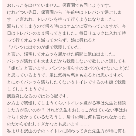
おしっこを出せていません。保育園でも同じようです。
けれどつい先日、保育園から「午前中はトレパンで過ごしま
す」と言われ、トレパンを持って行くようになりました。
漏らしてしまうので帰る時にはオムツに変わっていますが、今
日はトレパンのまま帰ってきました。毎日リュックに入れて持
って行くオムツも減っておらず、娘に尋ねると
「パンツに出すのが嫌で我慢していた」
と言い、帰宅してオムツを履かせた瞬間に沢山出ました。
パンツが濡れても大丈夫だから我慢しないで欲しいと話しても
「嫌だ」と言います。パンツを濡らすのはバツ(いけないこと)だ
と思っているようで、単に気持ち悪さもあるとは思いますが、
とにかくパンツを濡らしたくない＆トイレでするのも嫌で我慢
してしまうようです。
膀胱炎になるのではと心配です。
夕方まで我慢してしまうくらいトイレを嫌がる事は先生と相談
した方が良いのか？ けれど先生もおしっこが出ていない事はお
そらく分かっているだろうし、帰りの時に何も言われなかった
のだから心配しすぎかなとも思います……。
私よりも沢山の子のトイトレに関わってきた先生方が特に何も