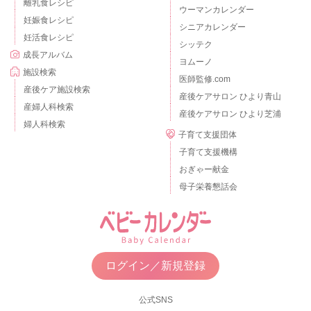
離乳食レシピ
ウーマンカレンダー
妊娠食レシピ
シニアカレンダー
妊活食レシピ
シッテク
成長アルバム
ヨムーノ
施設検索
医師監修.com
産後ケア施設検索
産後ケアサロン ひより青山
産婦人科検索
産後ケアサロン ひより芝浦
婦人科検索
子育て支援団体
子育て支援機構
おぎゃー献金
母子栄養懇話会
ログイン／新規登録
公式SNS