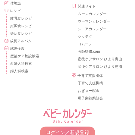
体験談
関連サイト
レシピ
ムーンカレンダー
離乳食レシピ
ウーマンカレンダー
妊娠食レシピ
シニアカレンダー
妊活食レシピ
シッテク
成長アルバム
ヨムーノ
施設検索
医師監修.com
産後ケア施設検索
産後ケアサロン ひより青山
産婦人科検索
産後ケアサロン ひより芝浦
婦人科検索
子育て支援団体
子育て支援機構
おぎゃー献金
母子栄養懇話会
ログイン／新規登録