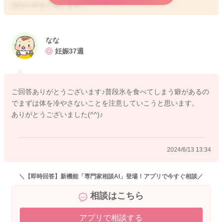
はないかなと思います。
子宮は筋肉でできていることもあり、冷えていると硬くなるこ
とがあります。お風呂に浸かるようにされたり、常にレッグウ
ォーマーを履くようにされることでもふんわりとした子宮にな
なな
ります。
妊娠37週
いい陣痛もきやすくなりますよ。
そうされていくことで、お腹の張りが増えてきたりするうちに
も体勢は変わっていくと思いますよ。
ご回答ありがとうございます♪普段氷を食べてしまう癖があるの
でまずは体を冷やさないことを注意していこうと思います。
陣痛がきたことでも回ることもあります。なので今後も経過を
ありがとうございました(^^)♪
見ていかれるといいと思いますよ。
陣痛がきても、なかなか回らずに、分娩が進まないとなってし
2024/6/13 13:34
まった時には、帝王切開ということもあるかもしれません。
しかし今の段階では、まだまだ回ってくれる可能性は大きいと
思いますので、赤ちゃんにも良く声をかけていただけるといい
＼【即時回答】新機能「専門家相談AI」登場！アプリで今すぐ相談／
と思いますよ。
相談はこちら
よかったら参考になさってみてください。
アプリで相談する
どうぞよろしくお願いします。