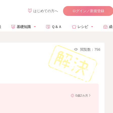
ログイン／新規登録
はじめての方へ
談
基礎知識
Ｑ＆Ａ
レシピ
成
閲覧数：756
0歳2カ月