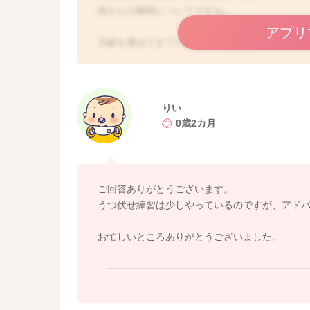
娘さんの睡眠についてですね。
アプリ
月齢を重ねてきていることもありますので、そ
そうすると、起きている時間も長くなってくる
目の前にいる間だけでも、うつ伏せ遊びをされ
そうしていただくことで、遊び疲れてねんねの
りい
仰向けから声をかけながら、ゴロンと寝返りを
0歳2カ月
そしてお子さんの両肘を前に揃えてあげるよう
ので、お顔が上げやすくなります。
一緒に目線を合わせて声をかけながらやってい
うになります。
ご回答ありがとうございます。
少しずつ、短時間からでいいですよ。
うつ伏せ練習は少しやっているのですが、アド
泣き出したら、また声をかけてゴロンと仰向け
お忙しいところありがとうございました。
うつ伏せ遊びは、月齢×10分を1日のトータル
とも言われますよ。
またお腹をこいざみにして揺らしてあげると寝