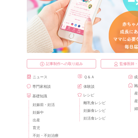
記事制作への取り組み
監修医師
ニュース
Ｑ＆Ａ
成
施
専門家相談
体験談
産
レシピ
基礎知識
産
離乳食レシピ
妊娠前・妊活
婦
妊娠食レシピ
妊娠中
妊活食レシピ
出産
育児
不妊・不妊治療