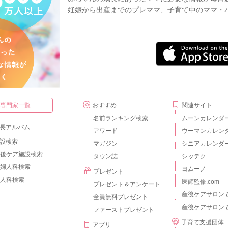
妊娠から出産までのプレママ、子育て中のママ・
・専門家一覧
おすすめ
関連サイト
名前ランキング検索
ムーンカレンダ
長アルバム
アワード
ウーマンカレン
設検索
マガジン
シニアカレンダ
後ケア施設検索
タウン誌
シッテク
婦人科検索
ヨムーノ
プレゼント
人科検索
医師監修.com
プレゼント＆アンケート
産後ケアサロン 
全員無料プレゼント
産後ケアサロン 
ファーストプレゼント
子育て支援団体
アプリ