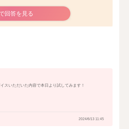
で回答を見る
の分体力もついてきているかと思います。
ことがありますよ。
る時間を増やしてみるのもいいと思います。
パターンが変わることもあると思いますよ。
するようにしてうつ伏せにしてみてください。
にします。そうすると両手が目の前に揃うようになります
ただくと、モチベーションが上がりますので長くできるよ
バイスいただいた内容で本日より試してみます！
に戻してあげてください。
の目安でしていただけます。それぐらいに体力がついている
2024/6/13 11:45
てくれることが多いのですね。