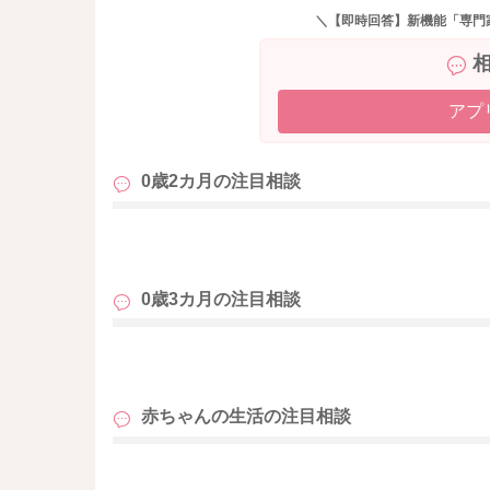
寝転んだ状態でされていることになると思いま
＼【即時回答】新機能「専門
すが、脳に影響を与えてしまうような揺れには
よかったら参考になさってみてください。
どうぞよろしくお願いします。
アプ
0歳2カ月の
注目相談
も
0歳3カ月の
注目相談
も
赤ちゃんの生活の
注目相談
も