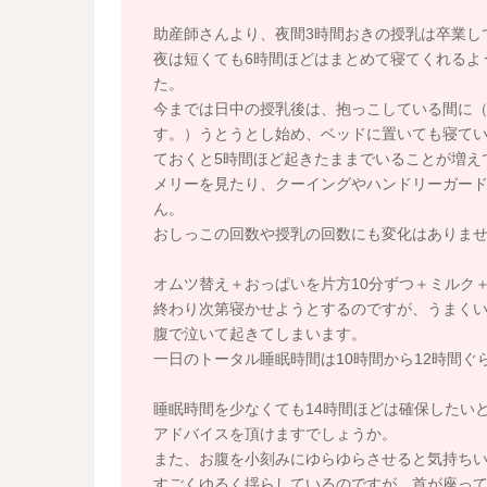
助産師さんより、夜間3時間おきの授乳は卒業し
夜は短くても6時間ほどはまとめて寝てくれるよ
た。
今までは日中の授乳後は、抱っこしている間に（
す。）うとうとし始め、ベッドに置いても寝て
ておくと5時間ほど起きたままでいることが増え
メリーを見たり、クーイングやハンドリーガー
ん。
おしっこの回数や授乳の回数にも変化はありま
オムツ替え＋おっぱいを片方10分ずつ＋ミルク
終わり次第寝かせようとするのですが、うまくい
腹で泣いて起きてしまいます。
一日のトータル睡眠時間は10時間から12時間ぐ
睡眠時間を少なくても14時間ほどは確保したい
アドバイスを頂けますでしょうか。
また、お腹を小刻みにゆらゆらさせると気持ち
すごくゆるく揺らしているのですが、首が座っ