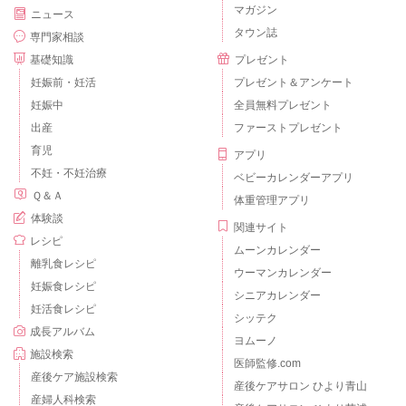
マガジン
ニュース
タウン誌
専門家相談
基礎知識
プレゼント
妊娠前・妊活
プレゼント＆アンケート
妊娠中
全員無料プレゼント
出産
ファーストプレゼント
育児
アプリ
不妊・不妊治療
ベビーカレンダーアプリ
Ｑ＆Ａ
体重管理アプリ
体験談
関連サイト
レシピ
ムーンカレンダー
離乳食レシピ
ウーマンカレンダー
妊娠食レシピ
シニアカレンダー
妊活食レシピ
シッテク
成長アルバム
ヨムーノ
施設検索
医師監修.com
産後ケア施設検索
産後ケアサロン ひより青山
産婦人科検索