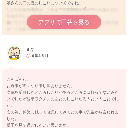
娘さんの二の腕のしこりについてですね。
しこりがある場所は、これまで予防接種を受けていたあたりに
なるのでしょうか？
アプリで回答を見る
書いてくださったように、予防接種を受けた痕にしこりができ
ることがあります。
時間の経過とともに小さくなって、気にならなくなるものでは
ありますよ。
はっきりとどのような理由でできているものになるのかわから
まな
ないこともあります。
0歳4カ月
ご心配な時には、かかりつけの先生にもご相談いただくといい
と思いますよ。
こんばんわ。
どうぞよろしくお願いします。
お返事が遅くなり申し訳ありません。
病院を受診したところしこりがあるところには打ってないみた
いでしたが結果ワクチンのあとのしこりだろうということでし
た。
2024/6/10 21:32
念の為、頻繁に触って確認してみてとの事で先生から言われま
した。
様子を見て過ごしたいと思います。