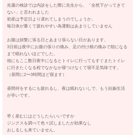
先週の検診では内診をした際に先生から、「全然下がってきて
ない」と言われました
初産は予定日より遅れてしまうのでしょうか。
毎日体が重くて疲れやすい為運動はあまりしていません
お腹は頻繁に張る日とあまり張らない日があります。
3日前は夜中にお腹の張りの痛み、足の付け根の痛みで朝になる
まで眠れないほどでした。
他にもここ数日夜中になるとトイレに行ってもすぐまたトイレ
に行きたくなる程でなかなか寝つけなくて寝不足気味です。
（昼間に2〜3時間ほど寝ます）
昼間何をするにも疲れるし、夜は眠れないしで、もう妊娠生活
が辛いです。
早く産むにはどうしたらいいですか
ジンクスを調べて色々試しましたが効果なし
おしるしも来ていません。