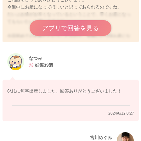
今週中にお産になってほしいと思っておられるのですね。
だいぶお体がお辛くなっているということで、早くお産になっ
てもらいたいと思いますよね。
アプリで回答を見る
今回初めてのお産だということなので、実際にいつ頃お産にな
ってくれるのかはわからないのですが、体調をみながら少しず
つでも動ける時に動かれてみるのもいいと思いますよ。
なつみ
またお体をとにかく冷やさないように、温めるようにされてみ
妊娠39週
るのもいいと思います。
お体が冷えていると、なかなかいい陣痛はきません。
冷え対策をされて、温かいお体であると、いい陣痛もきやす
6/11に無事出産しました。回答ありがとうございました！
く、進みも早いです。
お風呂に浸かるようにしていただき、素足では過さずに常にレ
2024/6/12 0:27
ッグウォーマーを履くようにされるのもいいですよ。
よかったら参考になさってみてください。
どうぞよろしくお願いします。
宮川めぐみ