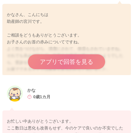
かなさん、こんにちは
助産師の宮川です。
ご相談をどうもありがとうございます。
お子さんのお首の赤みについてですね。
よく気をつけながら、清潔にされて、保湿もされていますね。
それでも赤みが引かず、改善する様子が見られないようでした
アプリで回答を見る
ら、受診をしていただいても良いかと思いますよ。
お家でできるケアでは限界もあるのかなと思いました。
小児科か皮膚科でご相談をされてみて良いかと思いますよ。
よかったら参考になさってみてください。
かな
どうぞよろしくお願いします。
0歳1カ月
お忙しい中ありがとうございます。
2024/6/10 15:03
ここ数日は悪化も改善もせず、今のケアで良いのか不安でした