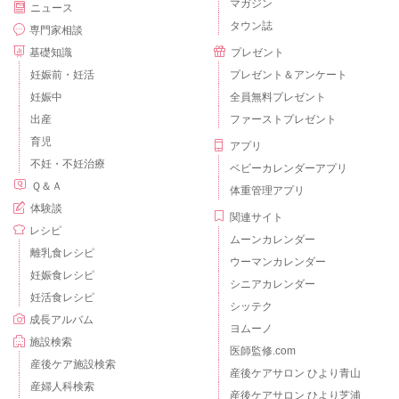
マガジン
ニュース
タウン誌
専門家相談
基礎知識
プレゼント
妊娠前・妊活
プレゼント＆アンケート
妊娠中
全員無料プレゼント
出産
ファーストプレゼント
育児
アプリ
不妊・不妊治療
ベビーカレンダーアプリ
Ｑ＆Ａ
体重管理アプリ
体験談
関連サイト
レシピ
ムーンカレンダー
離乳食レシピ
ウーマンカレンダー
妊娠食レシピ
シニアカレンダー
妊活食レシピ
シッテク
成長アルバム
ヨムーノ
施設検索
医師監修.com
産後ケア施設検索
産後ケアサロン ひより青山
産婦人科検索
産後ケアサロン ひより芝浦