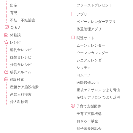
出産
ファーストプレゼント
育児
アプリ
不妊・不妊治療
ベビーカレンダーアプリ
Ｑ＆Ａ
体重管理アプリ
体験談
関連サイト
レシピ
ムーンカレンダー
離乳食レシピ
ウーマンカレンダー
妊娠食レシピ
シニアカレンダー
妊活食レシピ
シッテク
成長アルバム
ヨムーノ
施設検索
医師監修.com
産後ケア施設検索
産後ケアサロン ひより青山
産婦人科検索
産後ケアサロン ひより芝浦
婦人科検索
子育て支援団体
子育て支援機構
おぎゃー献金
母子栄養懇話会