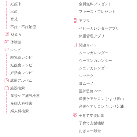
妊娠中
全員無料プレゼント
出産
ファーストプレゼント
育児
アプリ
不妊・不妊治療
ベビーカレンダーアプリ
Ｑ＆Ａ
体重管理アプリ
体験談
関連サイト
レシピ
ムーンカレンダー
離乳食レシピ
ウーマンカレンダー
妊娠食レシピ
シニアカレンダー
妊活食レシピ
シッテク
成長アルバム
ヨムーノ
施設検索
医師監修.com
産後ケア施設検索
産後ケアサロン ひより青山
産婦人科検索
産後ケアサロン ひより芝浦
婦人科検索
子育て支援団体
子育て支援機構
おぎゃー献金