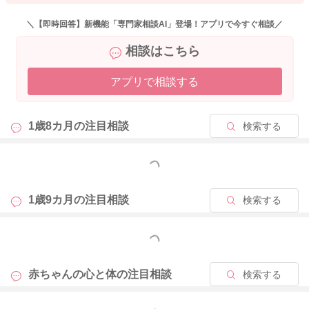
「叩くと痛いの。叩くのはバツ！」
手でバツと表現をして、表情と声のトーンを落として、繰り返
＼【即時回答】新機能「専門家相談AI」登場！アプリで今すぐ相談／
し伝えていかれるのもいいと思いますよ。
相談はこちら
なかなか時間はかかると思うのですが、繰り返し伝えてみてく
ださい。
アプリで相談する
どうぞよろしくお願いします。
1歳8カ月の
注目相談
検索する
2024/6/9 9:43
もっと見る
1歳9カ月の
注目相談
検索する
もっと見る
赤ちゃんの心と体の
注目相談
検索する