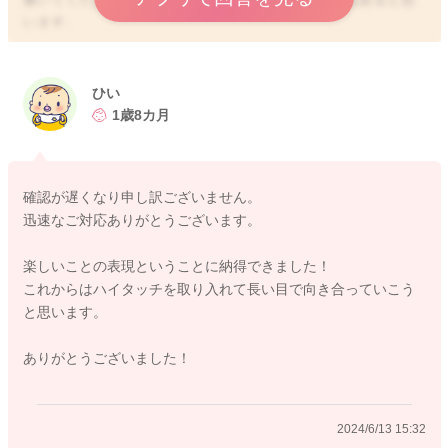
います。
また気持ちが興奮をした時に、その楽しい気持ちの表現でもの
を投げてしまうこともあるのかもしれませんね。
ひい
まだ娘さんぐらいの年月齢でしたら、本能のままに動いてやっ
1歳8カ月
てしまいます。
そしてまだまだ理性が働かないこともありますので、何度も繰
り返し伝えていくようになると思います。
確認が遅くなり申し訳ございません。
なかなかすぐにはやめられないこともあると思います。
迅速なご対応ありがとうございます。
楽しい時の気持ちの表現に、例えば手をタッチしてみるのを習
楽しいことの表現ということに納得できました！
慣にされてみるのもいいかもしれません。
これからはハイタッチを取り入れて長い目で向き合っていこう
と思います。
ものを投げたり叩くのではなく、楽しい時には一緒にタッチし
てみよう！と提案をされて繰り返してみるのもいいかもしれま
ありがとうございました！
せん。
表現方法をすり替えられるとどうかなと思いました。
2024/6/13 15:32
また叩かれた時に、手を止めて、