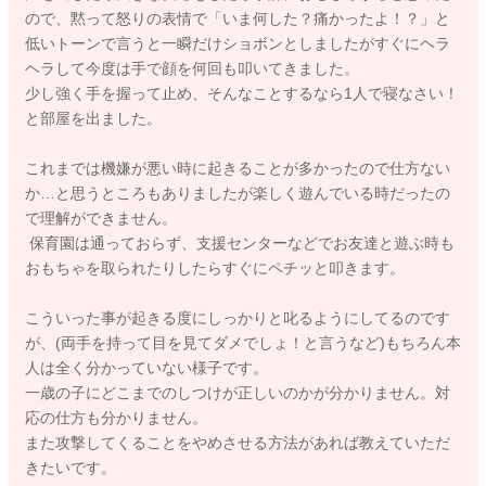
ので、黙って怒りの表情で「いま何した？痛かったよ！？」と
低いトーンで言うと一瞬だけショボンとしましたがすぐにヘラ
ヘラして今度は手で顔を何回も叩いてきました。
少し強く手を握って止め、そんなことするなら1人で寝なさい！
と部屋を出ました。
これまでは機嫌が悪い時に起きることが多かったので仕方ない
か…と思うところもありましたが楽しく遊んでいる時だったの
で理解ができません。
保育園は通っておらず、支援センターなどでお友達と遊ぶ時も
おもちゃを取られたりしたらすぐにペチッと叩きます。
こういった事が起きる度にしっかりと叱るようにしてるのです
が、(両手を持って目を見てダメでしょ！と言うなど)もちろん本
人は全く分かっていない様子です。
一歳の子にどこまでのしつけが正しいのかが分かりません。対
応の仕方も分かりません。
また攻撃してくることをやめさせる方法があれば教えていただ
きたいです。