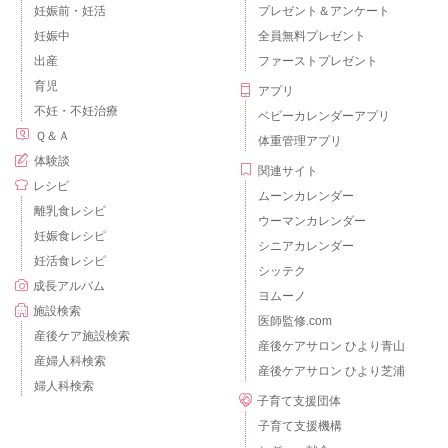
妊娠前・妊活
プレゼント＆アンケート
妊娠中
全員無料プレゼント
出産
ファーストプレゼント
育児
アプリ
不妊・不妊治療
ベビーカレンダーアプリ
Ｑ＆Ａ
体重管理アプリ
体験談
関連サイト
レシピ
ムーンカレンダー
離乳食レシピ
ウーマンカレンダー
妊娠食レシピ
シニアカレンダー
妊活食レシピ
シッテク
成長アルバム
ヨムーノ
施設検索
医師監修.com
産後ケア施設検索
産後ケアサロン ひより青山
産婦人科検索
産後ケアサロン ひより芝浦
婦人科検索
子育て支援団体
子育て支援機構