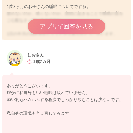
1歳3ヶ月のお子さんの睡眠についてですね。
疲れないのか、眠くないのか、頻回に起きることで睡眠の質を
ご心配なさっているのですね。
アプリで回答を見る
1日の生活の流れを記してくださりありがとうございます。
ご参考までに米国睡眠医学会の2016年の発表を例にしますと、
以下のようになっています。
しおさん
○4ヶ月から1歳までの子どもの推奨される睡眠時間は12〜16時
3歳7カ月
間（昼寝含む）
○3ヶ月以下の乳児の睡眠時間は、正常範囲が広いこと、また睡
ありがとうございます。
眠時間と健康との関係を明らかにした研究が少ないという理由
確かに私自身もいい睡眠は取れていません。
から、推奨は示されていない
添い乳もハムハムする程度でしっかり飲むことは少ないです。
以上のことからだいたい12時間くらい眠っていれば推奨時間に
私自身の環境も考え直してみます
達するということですが、個人差もとても大きいです。
仮に6時起床、19時就寝として夜間の睡眠は11時間。プラスお
昼寝になりますね。