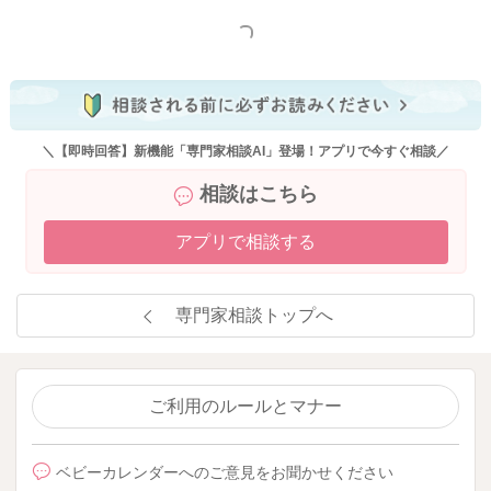
質がご心配なように、しおさんさんが夜間ぐっすり眠れていな
もっと見る
い心配もあるかなとは思いました。
ご自身が休息できる環境はいかがでしょうか。
添い乳しなきゃ寝られない、という状況が変わると、もう少し
長い時間寝てくれるようになる場合もありますので、ご自身の
体調とも相談して今後のこともご検討なさるのもよいかもしれ
＼【即時回答】新機能「専門家相談AI」登場！アプリで今すぐ相談／
ないですね。
相談はこちら
よかったら参考になさってみてくださいね。
アプリで相談する
よろしくお願いいたします。
専門家相談トップへ
2024/6/10 15:17
ご利用のルールとマナー
ベビーカレンダーへのご意見をお聞かせください