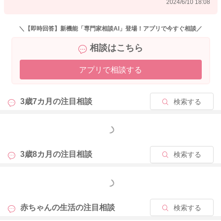
2024/6/10 18:08
頻回に起きては添い乳するということですが、おそらく昼間絵
本を読んだり散歩をしている時のように覚醒しながら飲んでい
＼【即時回答】新機能「専門家相談AI」登場！アプリで今すぐ相談／
るわけではなく半分眠りながら飲んでいることも多いのではな
相談はこちら
いかなと思うのですが、いかがでしょうか。
アプリで相談する
○時間寝ていないから体に悪い、睡眠の質が問題だ、というより
も、早寝早起きをして、外遊びの時間ももち、メリハリのある
生活をしっかり送られていることが何よりも素晴らしいことだ
3歳7カ月の
注目相談
検索する
と思いました。
上のお兄ちゃんとの兼ね合いもあるかと思います。
もっと見る
なかなか、第1子の時とは同じようにいかないこともあります
ね。
しおさんさんがいましてくださっているように、これからも早
3歳8カ月の
注目相談
検索する
寝早起きを心がけ、朝のはじまりとテレビからの音や光の刺激
が入眠に影響するかも･･･ということも少し頭の片隅におきなが
もっと見る
ら、テレビは少なめにしようか、くらいのゆるい決まりでもい
いのではと読ませていただきました。
赤ちゃんの生活の
注目相談
検索する
何も改善することはないように思いますが、お子さんの睡眠の