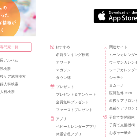
・専門家一覧
おすすめ
関連サイト
名前ランキング検索
ムーンカレンダ
長アルバム
アワード
ウーマンカレン
設検索
マガジン
シニアカレンダ
後ケア施設検索
タウン誌
シッテク
婦人科検索
ヨムーノ
プレゼント
人科検索
医師監修.com
プレゼント＆アンケート
産後ケアサロン 
全員無料プレゼント
産後ケアサロン 
ファーストプレゼント
子育て支援団体
アプリ
子育て支援機構
ベビーカレンダーアプリ
おぎゃー献金
体重管理アプリ