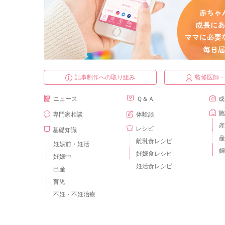
記事制作への取り組み
監修医師
ニュース
Ｑ＆Ａ
成
施
専門家相談
体験談
産
レシピ
基礎知識
産
離乳食レシピ
妊娠前・妊活
婦
妊娠食レシピ
妊娠中
妊活食レシピ
出産
育児
不妊・不妊治療