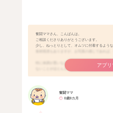
奮闘ママさん、こんばんは。
ご相談くださりありがとうございます。
少し、ねっとりとして、オムツに付着するよう
食材残渣もありますが、お写真の感じであれば
特に体調が悪いなどなく、いつもとお子さん自
アプリ
ないことがほとんどです。
ウンチの色も茶色ではなく、黄色、緑色、深緑
赤ちゃんのウンチで心配なのは、不機嫌、お腹
奮闘ママ
多い、オムツからはみ出るような便が1日複数回
0歳8カ月