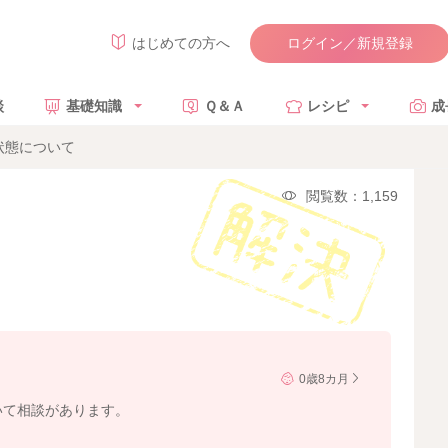
ログイン／新規登録
はじめての方へ
談
基礎知識
Ｑ＆Ａ
レシピ
成
状態について
閲覧数：1,159
0歳8カ月
いて相談があります。