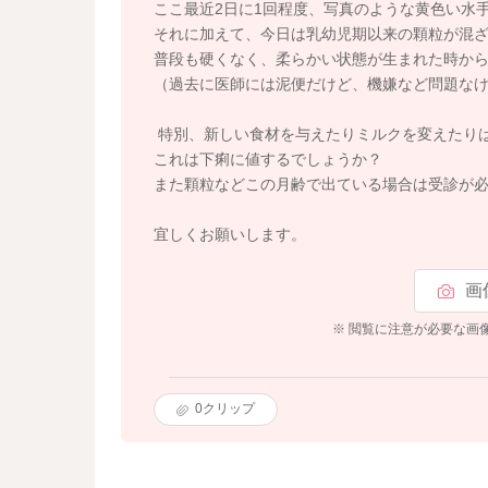
ここ最近2日に1回程度、写真のような黄色い水手
それに加えて、今日は乳幼児期以来の顆粒が混
普段も硬くなく、柔らかい状態が生まれた時から
（過去に医師には泥便だけど、機嫌など問題な
特別、新しい食材を与えたりミルクを変えたり
これは下痢に値するでしょうか？
また顆粒などこの月齢で出ている場合は受診が
宜しくお願いします。
画
※ 閲覧に注意が必要な画
0
クリップ