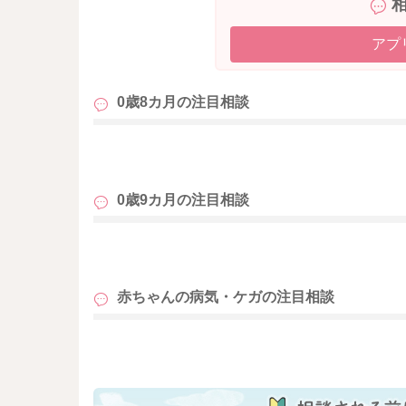
アプ
0歳8カ月の
注目相談
も
0歳9カ月の
注目相談
も
赤ちゃんの病気・ケガの
注目相談
も