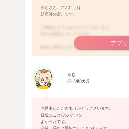
らむさん、こんにちは
助産師の宮川です。
ご相談をどうもありがとうございます。
日中の眠気についてですね。
アプリ
夜間に授乳をされていたり、疲れや寝不足もあ
方がない部分もあるかと思います。
お子さんと一緒に眠れる時には眠って、休まれ
そして夜も可能な限り、お子さんと一緒に早め
らむ
そうしてできる限り睡眠を確保されてみてくだ
2歳0カ月
そうしていただく方が、お家のことなど効率よ
まずは休むようにされるのは、とってもいい事
よかったら参考になさってみてください。
お返事いただきありがとうございます。
どうぞよろしくお願いします。
普通のことなのですね。
よかったです。
今後、昼など運転することが出るので