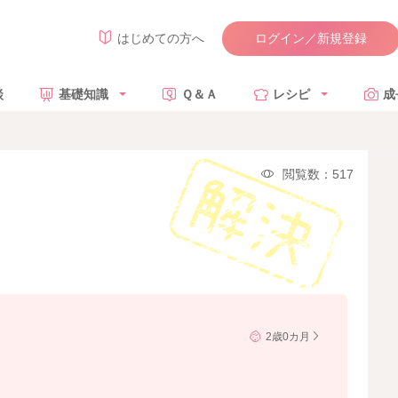
ログイン／新規登録
はじめての方へ
談
基礎知識
Ｑ＆Ａ
レシピ
成
閲覧数：517
2歳0カ月