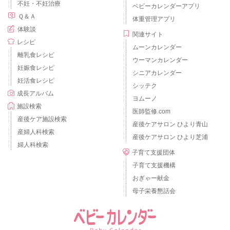
不妊・不妊治療
ベビーカレンダーアプリ
Ｑ＆Ａ
体重管理アプリ
体験談
関連サイト
レシピ
ムーンカレンダー
離乳食レシピ
ウーマンカレンダー
妊娠食レシピ
シニアカレンダー
妊活食レシピ
シッテク
成長アルバム
ヨムーノ
施設検索
医師監修.com
産後ケア施設検索
産後ケアサロン ひより青山
産婦人科検索
産後ケアサロン ひより芝浦
婦人科検索
子育て支援団体
子育て支援機構
おぎゃー献金
母子栄養懇話会