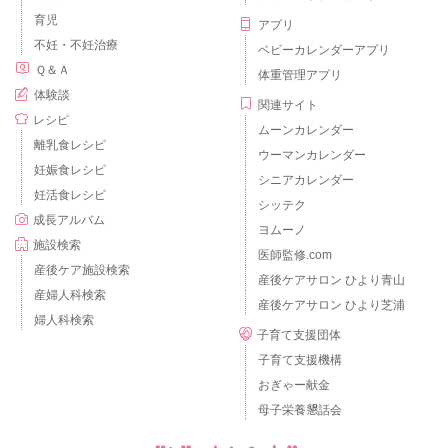
育児
アプリ
不妊・不妊治療
ベビーカレンダーアプリ
Ｑ＆Ａ
体重管理アプリ
体験談
関連サイト
レシピ
ムーンカレンダー
離乳食レシピ
ウーマンカレンダー
妊娠食レシピ
シニアカレンダー
妊活食レシピ
シッテク
成長アルバム
ヨムーノ
施設検索
医師監修.com
産後ケア施設検索
産後ケアサロン ひより青山
産婦人科検索
産後ケアサロン ひより芝浦
婦人科検索
子育て支援団体
子育て支援機構
おぎゃー献金
母子栄養懇話会