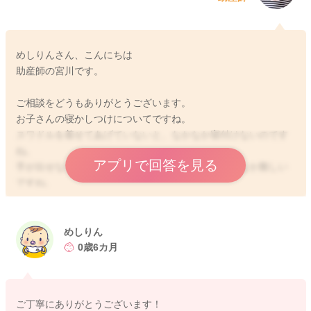
めしりんさん、こんにちは
助産師の宮川です。
ご相談をどうもありがとうございます。
お子さんの寝かしつけについてですね。
スワドルを着せてあげていないと、なかなか寝付けないのです
ね。
アプリで回答を見る
手が出せないタイプをお使いだということで、なかなか難しい
ですね。
穴を開けてあげることは難しいでしょうか？
片方だけ穴を開けてみて、試されてみるのはどうかなと思いま
した。
めしりん
0歳6カ月
お子さんの中でもこれをきたらねんねという流れになっている
のだろうと思います。
ご丁寧にありがとうございます！
お使いのスワドルに片方ずつ穴を開けてみて、試されてみるこ