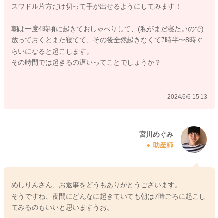
スワドル片方だけ切って手が出せるようにしてみます！
とで、腕を出して、スワドルではなくてもねんねができていく
ようにならないかなと思いました。
朝は一度4時頃に起きておしゃべりして、(私がまだ寝たいので)
放っておくとまた寝てて、その後全然起きなくて7時半〜8時ぐ
らいになると起こします。
朝起こしてあげる時間を早めていかれることで、寝る時間も早
その時間では起きるの遅いってことでしょうか？
まっていくことがありますよ。
どうぞよろしくお願いします。
2024/6/6 15:13
2024/6/6 14:53
宮川めぐみ
助産師
めしりんさん、お返事をどうもありがとうございます。
そうですね、夜間にどんなに起きていても朝は7時ごろに起こし
てみるのもいいと思いますうお。