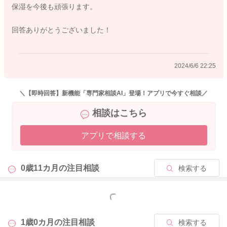
保湿を今後も頑張ります。
濡れたタオルで押さえ拭きをしてあげて、また保湿をされるの
もいいかもしれません。
回答ありがとうございました！
よかったら参考になさってみてください。
どうぞよろしくお願いします。
2024/6/6 22:25
＼【即時回答】新機能「専門家相談AI」登場！アプリで今すぐ相談／
2024/6/5 14:07
相談はこちら
アプリで相談する
0歳11カ月の
注目相談
検索する
もっと見る
1歳0カ月の
注目相談
検索する