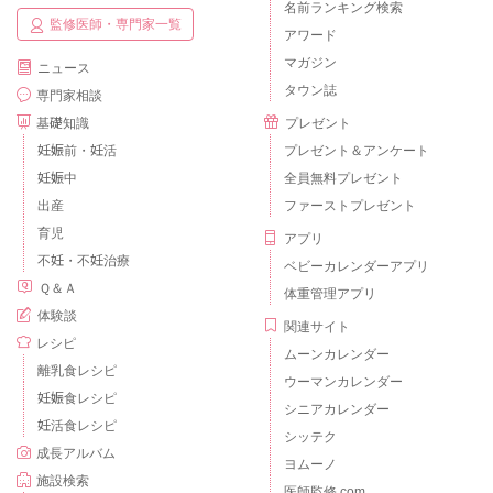
名前ランキング検索
監修医師・専門家一覧
アワード
マガジン
ニュース
タウン誌
専門家相談
基礎知識
プレゼント
妊娠前・妊活
プレゼント＆アンケート
妊娠中
全員無料プレゼント
出産
ファーストプレゼント
育児
アプリ
不妊・不妊治療
ベビーカレンダーアプリ
Ｑ＆Ａ
体重管理アプリ
体験談
関連サイト
レシピ
ムーンカレンダー
離乳食レシピ
ウーマンカレンダー
妊娠食レシピ
シニアカレンダー
妊活食レシピ
シッテク
成長アルバム
ヨムーノ
施設検索
医師監修.com