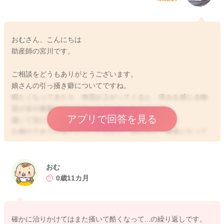
おむさん、こんにちは
助産師の宮川です。
ご相談をどうもありがとうございます。
娘さんの引っ掻き癖についてですね。
眠たくなってきたり、体温が上がってくると、痒みを感じる物
質が首や膝裏などに出てくるのかもしれませんね。
アプリで回答を見る
掻いて安心することもあるのかなとも思いました。
お傷ができているということなので、治りかけ、瘡蓋になって
きたところがまた痒みを感じるようになることもあると思いま
す。
それを繰り返していることもあるのかなと思いました。
おむ
0歳11カ月
引き続き保湿を続けていただき、可能な限り痒がるところの保
護ができるといいのかなとも思います。
今後汗をかくようになると、またそれに反応をして痒みを感じ
確かに治りかけてはまた掻いて酷くなって...の繰り返しです。
ることが出てくるかもしれません。