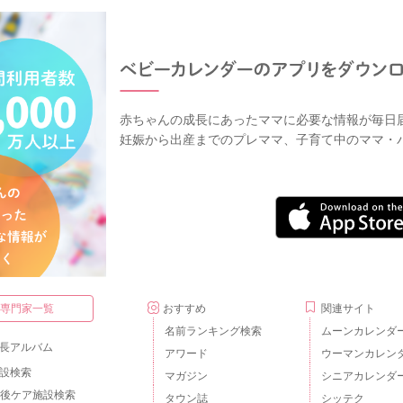
赤ちゃんの成長にあったママに必要な情報が毎日
妊娠から出産までのプレママ、子育て中のママ・
・専門家一覧
おすすめ
関連サイト
名前ランキング検索
ムーンカレンダ
長アルバム
アワード
ウーマンカレン
設検索
マガジン
シニアカレンダ
後ケア施設検索
タウン誌
シッテク