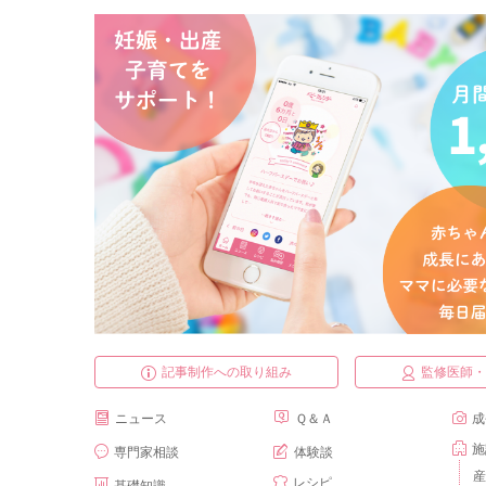
記事制作への取り組み
監修医師
ニュース
Ｑ＆Ａ
成
施
専門家相談
体験談
産
レシピ