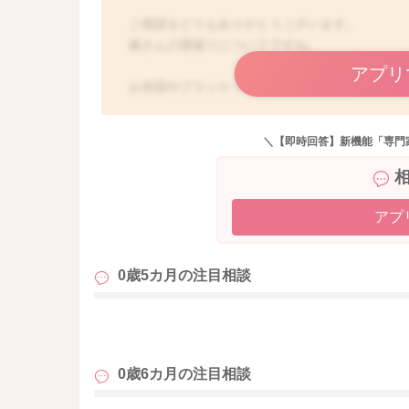
ご相談をどうもありがとうございます。
娘さんの寝返りについてですね。
アプリ
お布団やブランケットなど柔らかいところで寝
もしかしてまだ腕がうまく抜けないことがあっ
柔らかいところで寝れてきたら、腕も抜けるよ
＼【即時回答】新機能「専門
と思いました。
少しずつ硬さのあるところでゴロゴロしてもら
した。
アプ
一緒にゴロゴロしてもらってみると、やってく
0歳5カ月の
注目相談
よかったら参考になさってみてください。
どうぞよろしくお願いします。
も
0歳6カ月の
注目相談