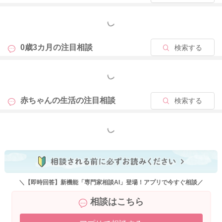
さんは前腕に赤ちゃんの両足をかけるような形で抱き、赤ちゃ
んのお尻は腕とお腹の間の丸の中にスポンと収めるような抱き
もっと見る
方です。真横に抱っこするよりも、ご自身の胸の高いところに
赤ちゃんの頭や肩を持ってくるようにすると、目線が高くな
0歳3カ月の
注目相談
検索する
り、月齢が進んだお子さまでも飽きずに抱っこできます。
文字にすると難しいですね…。
もっと見る
動画などで発信されていることもありますが、実際のお子さま
赤ちゃんの生活の
注目相談
検索する
を抱っこしながら一緒に体験される方が、しっくりと体に馴染
む抱っこが練習できます。地域の母子訪問やこんにちは赤ちゃ
ん訪問、あるいは子育て支援センターなどで、赤ちゃんの抱っ
もっと見る
こについて相談していただくのが一番のおすすめです。
首を上げている姿勢は、背骨や背中の筋肉に大きな負担をかけ
ることもあります。縦に抱っこした時も、ご自身の胸にできる
だけおでこや頬をつけて力が抜けるように背中をさすってあげ
＼【即時回答】新機能「専門家相談AI」登場！アプリで今すぐ相談／
る、肩をさすってあげることもできます。
相談はこちら
抱っこの練習ができるまでは、うつ伏せ運動のときに、背中を