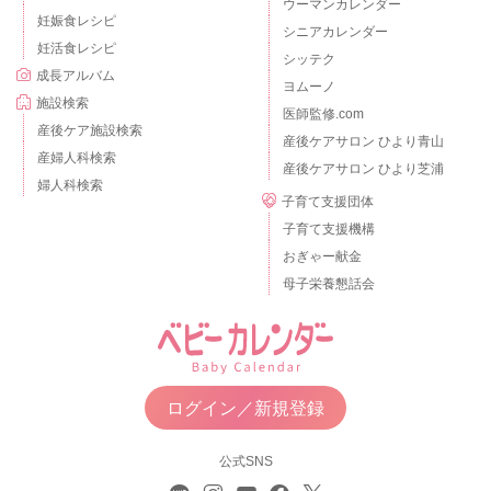
ウーマンカレンダー
妊娠食レシピ
シニアカレンダー
妊活食レシピ
シッテク
成長アルバム
ヨムーノ
施設検索
医師監修.com
産後ケア施設検索
産後ケアサロン ひより青山
産婦人科検索
産後ケアサロン ひより芝浦
婦人科検索
子育て支援団体
子育て支援機構
おぎゃー献金
母子栄養懇話会
ログイン／新規登録
公式SNS