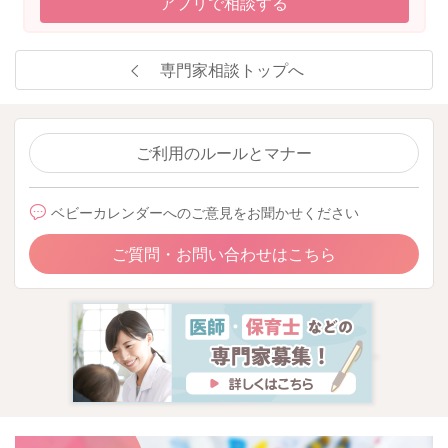
アプリで相談する
優しくマッサージしてあげましょう。マッサージをしていて
も、大人のようなコリを手に感じることはないと思いますが、
背中や首から肩にかけてを、優しくなでます。
専門家相談トップへ
今の姿勢が習慣になっている可能性があります。毎日、何度で
も繰り返し、親の腕や胸に体を預けることを教えてあげて欲し
いです。力が入っていたとしたら、焦らずに、親御さんが深呼
ご利用のルールとマナー
吸をしながらゆっくりと揺らして力が抜ける感覚を覚えてもら
うといいと思います。リズムを取るために優しく歌うのもよい
ベビーカレンダーへのご意見をお聞かせください
かなと思いました。よろしかったら参考になさってください。
よろしくお願いいたします。
ご質問・お問い合わせはこちら
2024/6/2 17:38