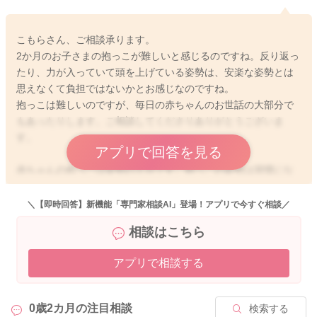
こもらさん、ご相談承ります。
2か月のお子さまの抱っこが難しいと感じるのですね。反り返っ
たり、力が入っていて頭を上げている姿勢は、安楽な姿勢とは
思えなくて負担ではないかとお感じなのですね。
抱っこは難しいのですが、毎日の赤ちゃんのお世話の大部分で
もあったりします。ご相談してくださりありがとうございま
す。
アプリで回答を見る
赤ちゃんの抱っこは姿勢の土台です。抱っこの姿勢は習慣にな
りやすいのです。いつもの抱っこに慣れると、この姿勢が好き
だと思い込み、決まった抱っこでないと泣くことはあります。
＼【即時回答】新機能「専門家相談AI」登場！アプリで今すぐ相談／
だから
相談はこちら
若い月齢のうちに心地よい抱っこを知って、横抱っこで安心で
きるようになると、親御さんも赤ちゃんも抱っこが楽しくなり
アプリで相談する
ます。
まんまる抱っこはお試しになりましたでしょうか？
0歳2カ月の
注目相談
検索する
赤ちゃんの首からお尻にかけて、まるい姿勢を作ります。親御