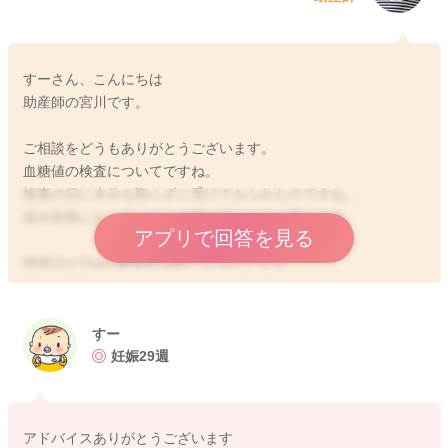
すーさん、こんにちは
助産師の宮川です。
ご相談をどうもありがとうございます。
血糖値の検査についてですね。
検査の日に水分を取らずに受けておられたのですね。
脱水状態になっていると血糖は高くなると思います。
アプリで回答を見る
明後日が75gの糖負荷試験になるのですね。
桑の葉茶を飲まれるといいかと思いますよ。糖の吸収をゆっく
りにしてくれますので、糖尿病予防にも良いとされています。
75gの方が糖分がそれだけ多くなると思います。上がり方にも多
すー
少影響は出るかと思います。しかし50gの時には特に食事制限が
妊娠29週
ない分同じ条件にはなっていないかと思います。
糖を控えすぎると入ってきた時に上がり方がぐっと上がってし
まうこともあるかもしれません。
アドバイスありがとうございます