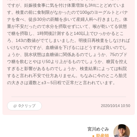
ですが、妊娠後食事に気を付け体重増加も3ｷﾛにとどめていま
す。検査の前に食制限がなかったので100gのヨーグルトとバナ
ナを食べ、徒歩30分の距離を歩いて産婦人科へ行きました。体
重が不安だったので水分を摂取せずにいて、喉が乾いてる状態
で糖を摂取し、1時間後計測すると140以上でひっかかるとこ
ろ、143の数値がでてしまいました。明後日再検査をしなければ
いけないのですが、血糖値を下げるにはどうすれば良いのでし
ょうか、脱水状態は血糖値に関係あるのでしょうか、75のブド
ウ糖を飲むとやはり50より上がるものでしょうか、糖質を控え
すぎると影響があるものでしょうか、検査結果によっては転院
すると言われ不安で仕方ありません。ちなみに今のところ胎児
の大きさは週数と±3～5日程で正常だと言われています。
0
クリップ
2020/10/14 10:50
宮川めぐみ
助産師