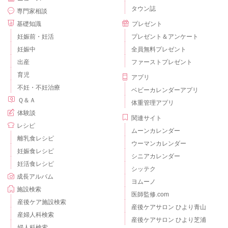
タウン誌
専門家相談
基礎知識
プレゼント
妊娠前・妊活
プレゼント＆アンケート
妊娠中
全員無料プレゼント
出産
ファーストプレゼント
育児
アプリ
不妊・不妊治療
ベビーカレンダーアプリ
Ｑ＆Ａ
体重管理アプリ
体験談
関連サイト
レシピ
ムーンカレンダー
離乳食レシピ
ウーマンカレンダー
妊娠食レシピ
シニアカレンダー
妊活食レシピ
シッテク
成長アルバム
ヨムーノ
施設検索
医師監修.com
産後ケア施設検索
産後ケアサロン ひより青山
産婦人科検索
産後ケアサロン ひより芝浦
婦人科検索