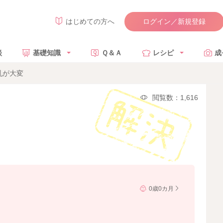
ログイン／新規登録
はじめての方へ
談
基礎知識
Ｑ＆Ａ
レシピ
成
乳が大変
閲覧数：1,616
0歳0カ月