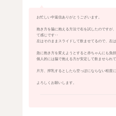
また、宮川助産師が咥え方について、解説して
お忙しい中返信ありがとうございます。
https://youtube.com/playlist?list=PL5X6kc70
抱き方を脇に抱える方法で右を試したのですが
よろしくお願いします。
て感じです‥
左はそのままスライドして飲ませてるので、左
急に抱き方を変えようとすると赤ちゃんにも負
個人的には脇で抱える方が安定して飲ませられ
片方、搾乳するとしたら空っぽにならない程度
よろしくお願いします。