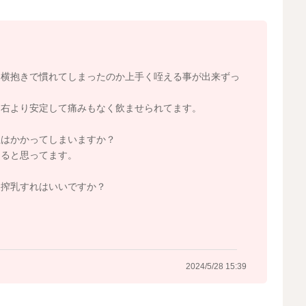
いますよ。
Rx7CjSLazVhQd77gzNNAkJy1z&si=zEXkNYlDyirF9iU1
、横抱きで慣れてしまったのか上手く咥える事が出来ずっ
は右より安定して痛みもなく飲ませられてます。
担はかかってしまいますか？
2024/5/28 9:24
てると思ってます。
に搾乳すれはいいですか？
2024/5/28 15:39