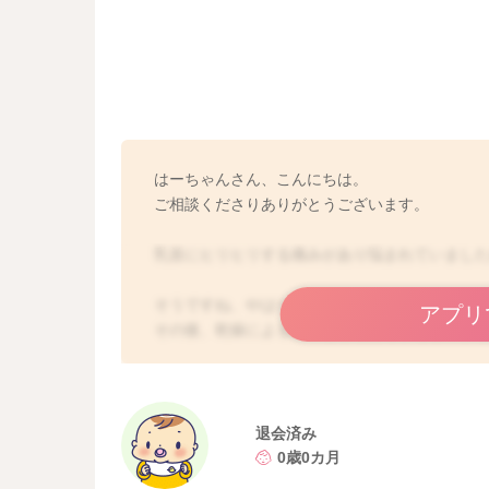
はーちゃんさん、こんにちは。
ご相談くださりありがとうございます。
乳首にヒリヒリする痛みがあり悩まれていまし
そうですね、やはり乳首に圧力が強くかかるこ
アプリ
その後、乾燥による擦れなどもあるかもしれま
おっしゃるように痛みが強ければ、搾乳で一時
具体的な対処方法については以下の記事にまと
退会済み
0歳0カ月
https://baby-calendar.jp/knowledge/baby/1308