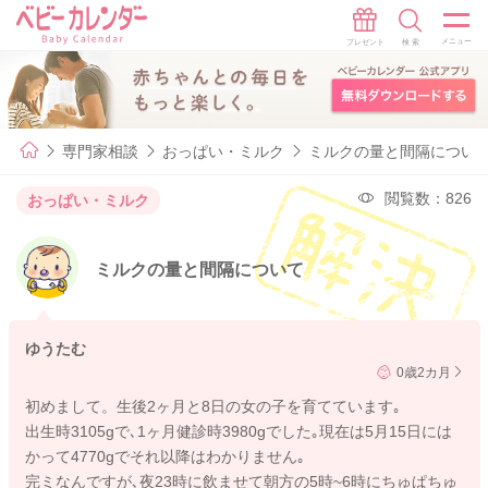
専門家相談
おっぱい・ミルク
ミルクの量と間隔につい
閲覧数：826
おっぱい・ミルク
ミルクの量と間隔について
ゆうたむ
0歳2カ月
初めまして。生後2ヶ月と8日の女の子を育てています｡
出生時3105gで､1ヶ月健診時3980gでした｡現在は5月15日には
かって4770gでそれ以降はわかりません｡
完ミなんですが､夜23時に飲ませて朝方の5時~6時にちゅぱちゅ