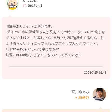
ゆうたむ
は、回数も必要になると思います。
0歳2カ月
娘さんが泣いて欲しがるのを待っていると、時間が経ってしま
って回数が稼げないということも起こりうります。
お返事ありがとうございます｡
今の体重から1日に必要な哺乳量の計算をすると
5月初めに市の保健師さんが見えてその時トータル740ml飲ませ
てたんですけど、計算したら1日当たり29.7g増えてるからこれ
4.7kg×120~150ml=564~705ml
より減らないようにって言われて増やしてみたんですけど､
になりますよ。
1日705mlでもいいって事ですか!?
なので今後、よかったらこの式を参考に飲ませていただくの良
無理に800ml飲ませなくても良いって事ですか?
いかと思います。
今のところ十分の飲めていることになるのかなと思いますの
で、もう少し今ぐらいの量とスパンですすめていただくのがい
2024/5/25 22:48
いようには思いました。
夜間でも6~8時間ごとには授乳をされることを勧められることが
あります。脱水などの予防のためになります。
宮川めぐみ
助産師
よかったら参考になさってみてください。
どうぞよろしくお願いします。