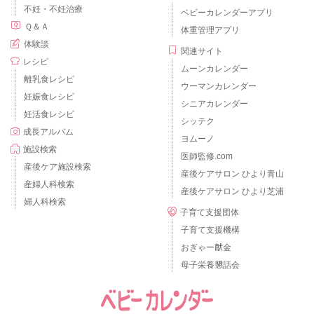
不妊・不妊治療
ベビーカレンダーアプリ
Ｑ＆Ａ
体重管理アプリ
体験談
関連サイト
レシピ
ムーンカレンダー
離乳食レシピ
ウーマンカレンダー
妊娠食レシピ
シニアカレンダー
妊活食レシピ
シッテク
成長アルバム
ヨムーノ
施設検索
医師監修.com
産後ケア施設検索
産後ケアサロン ひより青山
産婦人科検索
産後ケアサロン ひより芝浦
婦人科検索
子育て支援団体
子育て支援機構
おぎゃー献金
母子栄養懇話会