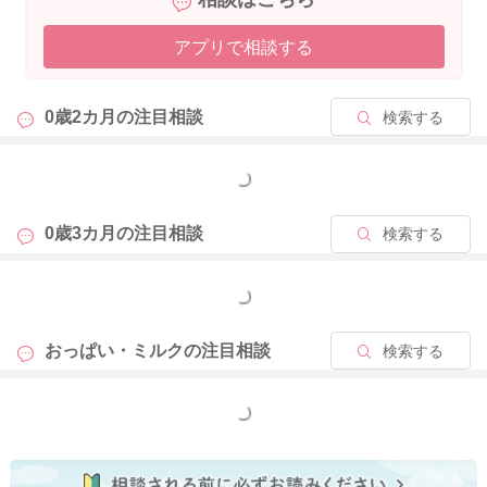
いつもベビーカレンダーの専門家相談コーナーをご利用くださ
り、ありがとうございます。
アプリで相談する
大変恐縮ではございますが、新しい内容のご相談に関しまして
は、相談検索の精度向上の為、「回答に対する返信」ではな
0歳2カ月の
注目相談
検索する
く、新たにご相談内容を投稿していただけますと幸いです。
もっと見る
同じようなお悩みをお持ちの方が相談を簡単に検索できること
により、お悩みの解決に繋がる可能性がございます。大変お手
間ではございますが、ご理解いただけますと幸いです。
0歳3カ月の
注目相談
検索する
これからもベビーカレンダーの専門家相談コーナーをよろしく
もっと見る
お願いいたします。
おっぱい・ミルクの
注目相談
検索する
2024/5/27 9:00
もっと見る