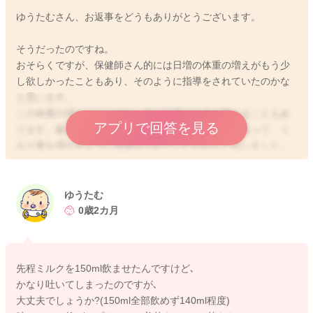
ゆうたむさん、お返事をどうもありがとうございます。
そうだったのですね。
2024/5/25 22:30
おそらくですが、保健師さん的には日増の体重の増えがもう少
し欲しかったこともあり、そのように指導をされていたのかな
と思います。
この体重の増えについては、多少評価の仕方が変わることもあ
アプリで回答を見る
ります。厳しめにみる方は少なく感じられることもあって、ミ
ルク量を増やすように指導をされていたのかなと思いました。
無理に飲ませなくてもいいとは思います。
しかし今のリズム、ペースで順調に機嫌よく過ごせて、夜も眠
ゆうたむ
ってくれているようでしたら、今のペースでしばらく続けられ
0歳2カ月
るのも良いのかなとは思います。
どうぞよろしくお願いします。
先程ミルクを150ml飲ませたんですけど､
かなり吐いてしまったのですが､
大丈夫でしょうか?(150ml全部飲めず140ml程度)