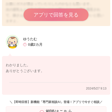
お腹にガスが溜まっていたりしたのかなとも思います。
次の授乳もとりあえずはいつもと同じぐらいの量を用意され
アプリで回答を見る
て、娘さんの様子を見ながら飲ませてあげて頂くといいと思い
ますよ。
またお腹の張りやガスやうんちが溜まっていないかを見ていた
だき、気になる時には綿棒浣腸をしていただけるといいのかな
ゆうたむ
と思います。
0歳2カ月
よかったら参考になさってみてください。
どうぞよろしくお願いします。
わかりました。
ありがとうございます。
また、大変恐縮ですが、ベビーカレンダー事務局から、以下の
ような連絡を受けておりますので、お手間をおかけして申し訳
ありませんが、下記をお読みいただき、ご理解いただけますと
2024/5/27 9:13
幸いです。
【新しい内容のご相談に関して】
＼【即時回答】新機能「専門家相談AI」登場！アプリで今すぐ相談／
こんにちは、ベビーカレンダー事務局です。
相談はこちら