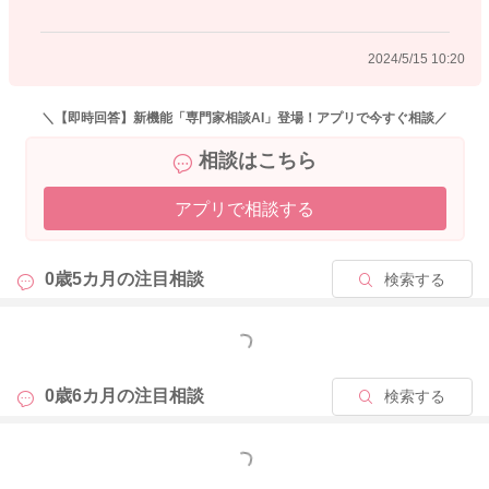
なのでアレルギーの可能性は低いかと思います。
離乳食を始められたことで、緩くなっていることもあるかもし
2024/5/15 10:20
れません。
お腹の様子を見て、一旦おやすみをされてみるのもいいかもし
＼【即時回答】新機能「専門家相談AI」登場！アプリで今すぐ相談／
れません。
相談はこちら
それでうんちの性状が落ち着いてきたところでまた再開をされ
てみるのもいいのかなと思いました。
アプリで相談する
5ヶ月ということなので、ゆっくりと進めていかれるのでもいい
のかなと思いました。
0歳5カ月の
注目相談
検索する
良かったら参考になさってみてください。
どうぞよろしくお願いします。
もっと見る
0歳6カ月の
注目相談
検索する
2024/5/14 21:00
もっと見る