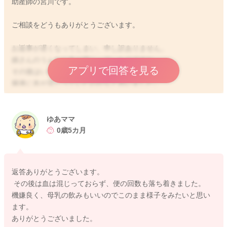
助産師の宮川です。
ご相談をどうもありがとうございます。
お返事が遅くなってしまい、申し訳ありません。
娘さんのうんちに血が混じっていたのですね。
アプリで回答を見る
その後はいかがでしょうか？
腸液に血が混じっていたのかなと思いました。
うんちの回数が多くなっていたのですね。
機嫌よく、飲みもその後もいいでしょうか？
ゆあママ
腸の代謝により、腸の壁の一部が剥がれそこから出血をしてい
0歳5カ月
たのかなと思いました。
このような場合の出血も、数日見られることがあると言われま
す。
返答ありがとうございます。
もし娘さんのうんちに出血が混じる量が増えていたり、機嫌が
その後は血は混じっておらず、便の回数も落ち着きました。
悪い、飲みが悪いなどありましたら、受診をしてみていただけ
機嫌良く、母乳の飲みもいいのでこのまま様子をみたいと思い
たらと思います。
ます。
離乳食を始められたということですが、まだお粥だけかと思い
ありがとうございました。
ます。