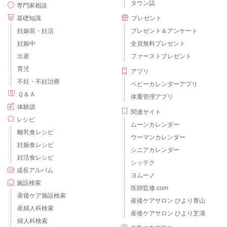
タウン誌
専門家相談
基礎知識
プレゼント
妊娠前・妊活
プレゼント＆アンケート
妊娠中
全員無料プレゼント
出産
ファーストプレゼント
育児
アプリ
不妊・不妊治療
ベビーカレンダーアプリ
Ｑ＆Ａ
体重管理アプリ
体験談
関連サイト
レシピ
ムーンカレンダー
離乳食レシピ
ウーマンカレンダー
妊娠食レシピ
シニアカレンダー
妊活食レシピ
シッテク
成長アルバム
ヨムーノ
施設検索
医師監修.com
産後ケア施設検索
産後ケアサロン ひより青山
産婦人科検索
産後ケアサロン ひより芝浦
婦人科検索