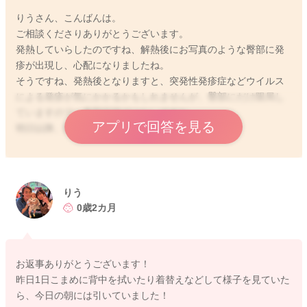
りうさん、こんばんは。
ご相談くださりありがとうございます。
発熱していらしたのですね、解熱後にお写真のような臀部に発
疹が出現し、心配になりましたね。
そうですね、発熱後となりますと、突発性発疹症などウイルス
による発疹が気にかかるかもしれませんが、臀部にだけ限局し
ていますので、典型症状ではないですね。
アプリで回答を見る
明日以降、医師にも診てもらえると安心ですね。
2024/5/12 21:40
りう
0歳2カ月
お返事ありがとうございます！
昨日1日こまめに背中を拭いたり着替えなどして様子を見ていた
ら、今日の朝には引いていました！