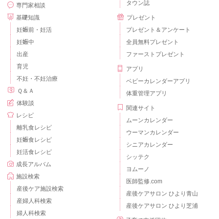
タウン誌
専門家相談
基礎知識
プレゼント
妊娠前・妊活
プレゼント＆アンケート
妊娠中
全員無料プレゼント
出産
ファーストプレゼント
育児
アプリ
不妊・不妊治療
ベビーカレンダーアプリ
Ｑ＆Ａ
体重管理アプリ
体験談
関連サイト
レシピ
ムーンカレンダー
離乳食レシピ
ウーマンカレンダー
妊娠食レシピ
シニアカレンダー
妊活食レシピ
シッテク
成長アルバム
ヨムーノ
施設検索
医師監修.com
産後ケア施設検索
産後ケアサロン ひより青山
産婦人科検索
産後ケアサロン ひより芝浦
婦人科検索