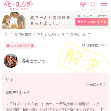
専門家相談
赤ちゃんの心と体
湿疹について
閲覧数：882
赤ちゃんの心と体
湿疹について
りう
0歳2カ月
質問失礼します
２日前（5/9）の午前中に初めての予防接種（5種混合、ロタ、
肺炎球菌、b型肝炎）を受けた2ヶ月半の男の子なのですが、受