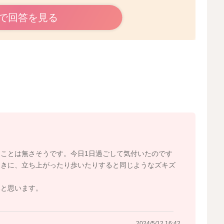
ね。
で回答を見る
ょうか？
すか？
帯が引っ張られることで痛みが出ていることもあると思い
しても痛みの程度が変わらない、さらに強まる、頻度が増
診をされる方がいいように思いました。
ことは無さそうです。今日1日過ごして気付いたのです
ときに、立ち上がったり歩いたりすると同じようなズキズ
いと思います。
2024/5/12 6:07
2024/5/12 16:42