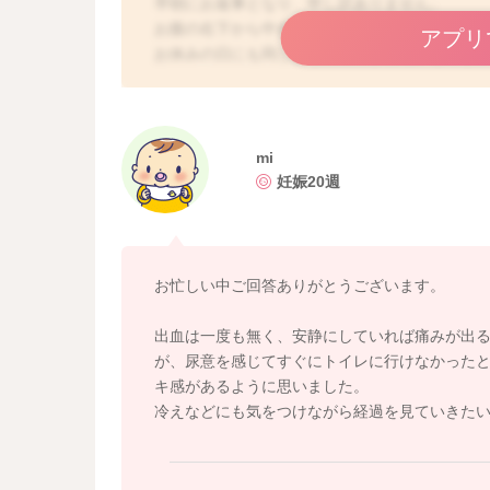
早朝にお返事となり、申し訳ありません。
お腹の右下から中央にかけて痛みが出るのです
アプリ
お休みの日にも同じように痛みが出ているでし
安静にされていても痛みを感じることはありま
出血はありませんか？
mi
書いてくださったように、子宮を支えている靭
妊娠20週
ます。
足元から冷えないように、工夫をされてみたり
えるようなことがありましたら、念のために受
お忙しい中ご回答ありがとうございます。
良かったら参考になさってみてください。
どうぞよろしくお願いします。
出血は一度も無く、安静にしていれば痛みが出る
が、尿意を感じてすぐにトイレに行けなかった
キ感があるように思いました。
冷えなどにも気をつけながら経過を見ていきた