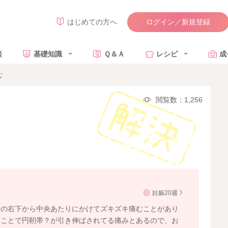
ログイン／新規登録
はじめての方へ
談
基礎知識
Ｑ＆Ａ
レシピ
成
む
閲覧数：1,256
妊娠20週
腹の右下から中央あたりにかけてズキズキ痛むことがあり
ることで円靭帯？が引き伸ばされてる痛みとあるので、お